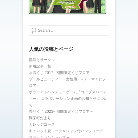
ド
ウ
で
開
き
ま
す
)
検索する
人気の投稿とページ
部活とサークル
新着記事一覧
水着くじ 2017– 期間限定くじフロア –
プールビューティー（女性用）– テーマくじフ
ロア –
ホラーアドベンチャーゲーム「コープスパーテ
ィー」 コラボレーション企画のお知らせについ
て
祭りくじ 2023– 期間限定くじフロア –
翔栄町だより
カレッジコース
キュロット夏コーデ＆シャツ付パンツコーデ–
ファッションショップ –