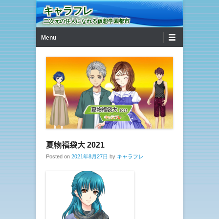
キャラフレ
二次元の住人になれる仮想学園都市
第1メニュー
コンテンツへ移動
Menu
夏物福袋大 2021
Posted on
2021年8月27日
by
キャラフレ