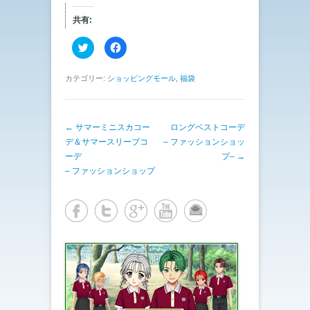
共有:
ク
F
リ
a
ッ
c
ク
e
し
b
カテゴリー:
ショッピングモール
,
福袋
て
o
T
o
w
k
i
で
t
共
投稿ナビゲーション
←
サマーミニスカコー
t
有
ロングベストコーデ
e
す
デ＆サマースリーブコ
– ファッションショッ
r
る
で
に
ーデ
プ–
→
共
は
有
ク
– ファッションショップ
(
リ
新
ッ
し
ク
い
し
ウ
て
ィ
く
ン
だ
ド
さ
ウ
い
で
(
開
新
き
し
ま
い
す
ウ
)
ィ
ン