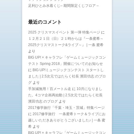
足利ひとみ水着くじ– 期間限定くじフロア –
最近のコメント
2025 クリスマスイベント 第一弾 特集ページ
に
１２月２１日（日）２１時からは『一条蜜希～
2025クリスマストーク&ライブ～』 | 一条 蜜希
より
BIG UP! × キャラフレ「ゲームミュージックコン
テスト Spring 2018」開催についてのお知らせ
に
BIG UP!ミュージックコンテスト スタートし
ました | 2.5次元ではたらく社長 濱田功志 のブロ
グ
より
手加減無用！百メートル走
に
10月になりまし
た。4コマ企画再始動 | 2.5次元ではたらく社長
濱田功志 のブログ
より
2017修学旅行「千葉・埼玉・茨城」特集ページ
に
2017修学旅行 一条蜜希トーク＆ライブにお
越しいただきありがとうございました♪ | 一条 蜜
希
より
BIG UP! × キャラフレ「ゲームミュージックコン