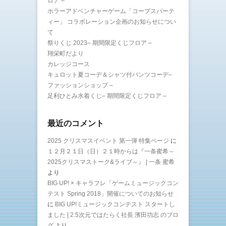
ロア –
ホラーアドベンチャーゲーム「コープスパーテ
ィー」 コラボレーション企画のお知らせについ
て
祭りくじ 2023– 期間限定くじフロア –
翔栄町だより
カレッジコース
キュロット夏コーデ＆シャツ付パンツコーデ–
ファッションショップ –
足利ひとみ水着くじ– 期間限定くじフロア –
最近のコメント
2025 クリスマスイベント 第一弾 特集ページ
に
１２月２１日（日）２１時からは『一条蜜希～
2025クリスマストーク&ライブ～』 | 一条 蜜希
より
BIG UP! × キャラフレ「ゲームミュージックコン
テスト Spring 2018」開催についてのお知らせ
に
BIG UP!ミュージックコンテスト スタートし
ました | 2.5次元ではたらく社長 濱田功志 のブロ
グ
より