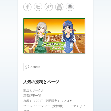
有
ク
(
リ
新
ッ
し
ク
い
し
ウ
て
ィ
く
ン
だ
ド
さ
ウ
い
で
(
開
新
き
し
ま
い
す
ウ
)
ィ
ン
ド
ウ
で
開
き
検索する
ま
す
)
人気の投稿とページ
部活とサークル
新着記事一覧
水着くじ 2017– 期間限定くじフロア –
プールビューティー（女性用）– テーマくじフ