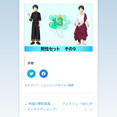
共有:
ク
F
リ
a
ッ
c
ク
e
し
b
カテゴリー:
ショッピングモール
,
福袋
て
o
T
o
w
k
i
で
t
共
投稿ナビゲーション
←
外国の寮部屋風
t
有
ドレスくじ -つゆしず
e
す
– インテリアショップ–
く-
→
r
る
で
に
共
は