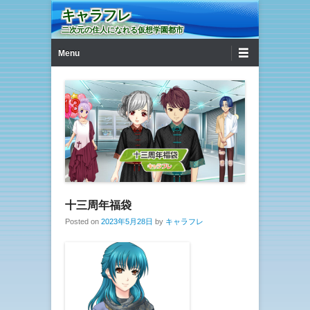
キャラフレ
二次元の住人になれる仮想学園都市
第1メニュー
コンテンツへ移動
Menu
十三周年福袋
Posted on
2023年5月28日
by
キャラフレ