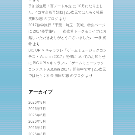
手加減無用！百メートル走
に
10月になりまし
た。4コマ企画再始動 | 2.5次元ではたらく社長
濱田功志 のブログ
より
2017修学旅行「千葉・埼玉・茨城」特集ページ
に
2017修学旅行 一条蜜希トーク＆ライブにお
越しいただきありがとうございました♪ | 一条 蜜
希
より
BIG UP! × キャラフレ「ゲームミュージックコン
テスト Autumn 2017」開催についてのお知らせ
に
BIG UP! × キャラフレ「ゲームミュージック
コンテスト Autumn 2017」開催中です | 2.5次元
ではたらく社長 濱田功志 のブログ
より
アーカイブ
2026年8月
2026年7月
2026年6月
2026年5月
2026年4月
2026年3月