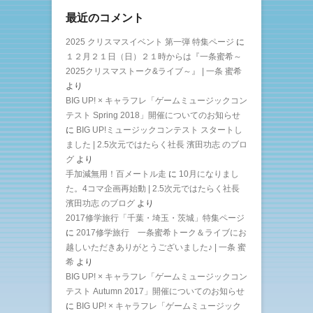
最近のコメント
2025 クリスマスイベント 第一弾 特集ページ
に
１２月２１日（日）２１時からは『一条蜜希～
2025クリスマストーク&ライブ～』 | 一条 蜜希
より
BIG UP! × キャラフレ「ゲームミュージックコン
テスト Spring 2018」開催についてのお知らせ
に
BIG UP!ミュージックコンテスト スタートし
ました | 2.5次元ではたらく社長 濱田功志 のブロ
グ
より
手加減無用！百メートル走
に
10月になりまし
た。4コマ企画再始動 | 2.5次元ではたらく社長
濱田功志 のブログ
より
2017修学旅行「千葉・埼玉・茨城」特集ページ
に
2017修学旅行 一条蜜希トーク＆ライブにお
越しいただきありがとうございました♪ | 一条 蜜
希
より
BIG UP! × キャラフレ「ゲームミュージックコン
テスト Autumn 2017」開催についてのお知らせ
に
BIG UP! × キャラフレ「ゲームミュージック