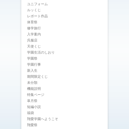
ユニフォーム
ルッくじ
レポート作品
体育祭
修学旅行
入学案内
呉服店
天使くじ
学園生活のしおり
学園祭
学園行事
新入生
期間限定くじ
未分類
機能説明
特集ページ
皐月祭
短編小説
福袋
翔愛学園へようこそ
翔愛祭