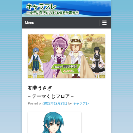
キャラフレ
二次元の住人になれる仮想学園都市
第1メニュー
コンテンツへ移動
Menu
初夢うさぎ
– テーマくじフロア –
Posted on
2022年12月23日
by
キャラフレ