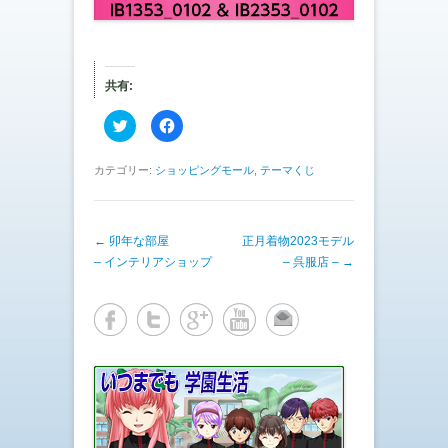
共有:
ク
F
リ
a
ッ
c
ク
e
し
b
カテゴリー:
ショッピングモール
,
テーマくじ
て
o
T
o
w
k
i
で
t
共
投稿ナビゲーション
←
卯年な部屋
t
有
正月着物2023モデル
e
す
– インテリアショップ
– 呉服店 –
→
r
る
で
に
共
は
有
ク
(
リ
新
ッ
し
ク
い
し
ウ
て
ィ
く
ン
だ
ド
さ
ウ
い
で
(
開
新
き
し