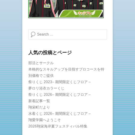
ま
い
す
ウ
)
ィ
ン
ド
ウ
で
開
き
検索する
ま
す
)
人気の投稿とページ
部活とサークル
本格的なスキルアップを目指すプロコースを特
別価格でご提供
祭りくじ 2023– 期間限定くじフロア –
夢ロリ浴衣カラーくじ
祭りくじ 2026– 期間限定くじフロア –
新着記事一覧
翔栄町だより
水着くじ 2026– 期間限定くじフロア –
翔愛学園へようこそ
2026翔栄海岸夏フェスティバル特集