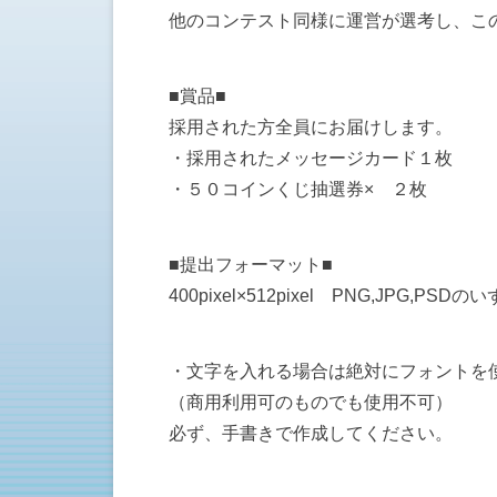
他のコンテスト同様に運営が選考し、こ
■賞品■
採用された方全員にお届けします。
・採用されたメッセージカード１枚
・５０コインくじ抽選券× ２枚
■提出フォーマット■
400pixel×512pixel PNG,JPG,PSDの
・文字を入れる場合は絶対にフォントを
（商用利用可のものでも使用不可）
必ず、手書きで作成してください。