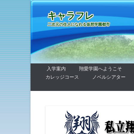
キャラフレ
二次元の住人になれる仮想学園都市
第1メニュー
コンテンツへ移動
入学案内
翔愛学園へようこそ
カレッジコース
ノベルシアター