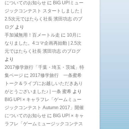
についてのお知らせ
に
BIG UP!ミュー
ジックコンテスト スタートしました |
2.5次元ではたらく社長 濱田功志 のブ
ログ
より
手加減無用！百メートル走
に
10月に
なりました。4コマ企画再始動 | 2.5次
元ではたらく社長 濱田功志 のブログ
より
2017修学旅行「千葉・埼玉・茨城」特
集ページ
に
2017修学旅行 一条蜜希
トーク＆ライブにお越しいただきあり
がとうございました♪ | 一条 蜜希
より
BIG UP! × キャラフレ「ゲームミュー
ジックコンテスト Autumn 2017」開催
についてのお知らせ
に
BIG UP! × キャ
ラフレ「ゲームミュージックコンテス