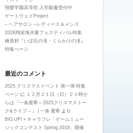
翔愛学園高等部 入学願書受付中
ゲートウェイProject
– ヘアサロン –レディース＆メンズ
2026翔栄海岸夏フェスティバル特集
檜原村『いぼ石の滝・くらかけの滝』
特集ぺージ
最近のコメント
2025 クリスマスイベント 第一弾 特集
ページ
に
１２月２１日（日）２１時か
らは『一条蜜希～2025クリスマストー
ク&ライブ～』 | 一条 蜜希
より
BIG UP! × キャラフレ「ゲームミュー
ジックコンテスト Spring 2018」開催