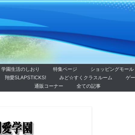
学園生活のしおり
特集ページ
ショッピングモール
翔愛SLAPSTICKS!
みど☆すくクラスルーム
ゲー
通販コーナー
全ての記事