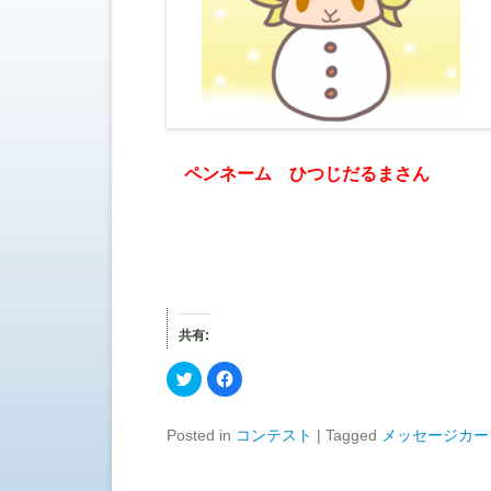
ペンネーム ひつじだるまさん
共有:
ク
F
リ
a
ッ
c
ク
e
し
b
Posted in
コンテスト
|
Tagged
メッセージカー
て
o
T
o
w
k
i
で