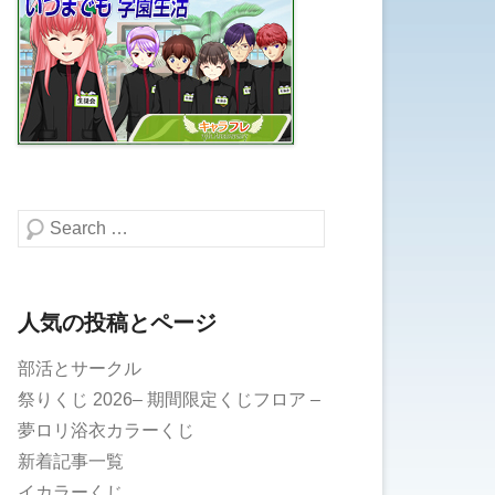
検索する
人気の投稿とページ
部活とサークル
祭りくじ 2026– 期間限定くじフロア –
夢ロリ浴衣カラーくじ
新着記事一覧
イカラーくじ