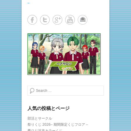
有
ク
–
(
リ
新
ッ
し
ク
い
し
ウ
て
ィ
く
ン
だ
ド
さ
ウ
い
で
(
開
新
き
し
ま
い
す
ウ
)
ィ
ン
ド
ウ
で
開
き
ま
す
)
検索する
人気の投稿とページ
部活とサークル
祭りくじ 2026– 期間限定くじフロア –
夢ロリ浴衣カラーくじ