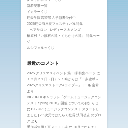
新着記事一覧
イカラーくじ
翔愛学園高等部 入学願書受付中
2026翔栄海岸夏フェスティバル特集
– ヘアサロン –レディース＆メンズ
檜原村『いぼ石の滝・くらかけの滝』 特集ぺー
ジ
ルシフェルッくじ
最近のコメント
2025 クリスマスイベント 第一弾 特集ページ
に
１２月２１日（日）２１時からは『一条蜜希～
2025クリスマストーク&ライブ～』 | 一条 蜜希
より
BIG UP! × キャラフレ「ゲームミュージックコン
テスト Spring 2018」開催についてのお知らせ
に
BIG UP!ミュージックコンテスト スタートし
ました | 2.5次元ではたらく社長 濱田功志 のブロ
グ
より
手加減無用！百メートル走
に
10月になりまし