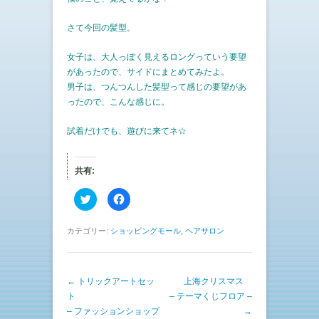
さて今回の髪型。
女子は、大人っぽく見えるロングっていう要望
があったので、サイドにまとめてみたよ。
男子は、つんつんした髪型って感じの要望があ
ったので、こんな感じに。
試着だけでも、遊びに来てネ☆
共有:
ク
F
リ
a
ッ
c
ク
e
し
b
カテゴリー:
ショッピングモール
,
ヘアサロン
て
o
T
o
w
k
i
で
t
共
投稿ナビゲーション
←
トリックアートセッ
t
有
上海クリスマス
e
す
ト
– テーマくじフロア –
r
る
で
に
– ファッションショップ
→
共
は