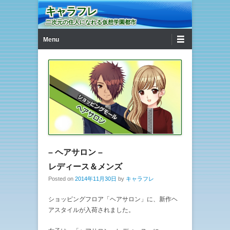
キャラフレ
二次元の住人になれる仮想学園都市
第1メニュー
コンテンツへ移動
Menu
– ヘアサロン –
レディース＆メンズ
Posted on
2014年11月30日
by
キャラフレ
ショッピングフロア「ヘアサロン」に、新作ヘ
アスタイルが入荷されました。