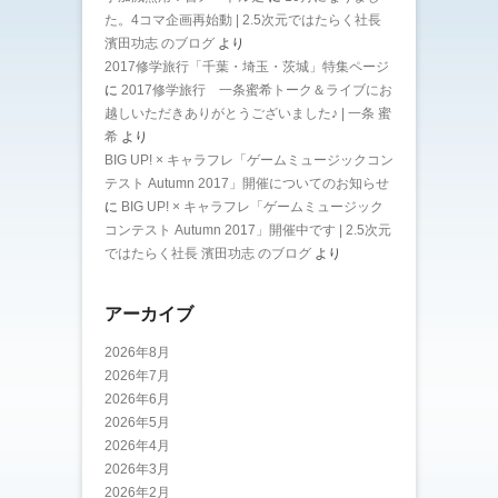
た。4コマ企画再始動 | 2.5次元ではたらく社長
濱田功志 のブログ
より
2017修学旅行「千葉・埼玉・茨城」特集ページ
に
2017修学旅行 一条蜜希トーク＆ライブにお
越しいただきありがとうございました♪ | 一条 蜜
希
より
BIG UP! × キャラフレ「ゲームミュージックコン
テスト Autumn 2017」開催についてのお知らせ
に
BIG UP! × キャラフレ「ゲームミュージック
コンテスト Autumn 2017」開催中です | 2.5次元
ではたらく社長 濱田功志 のブログ
より
アーカイブ
2026年8月
2026年7月
2026年6月
2026年5月
2026年4月
2026年3月
2026年2月