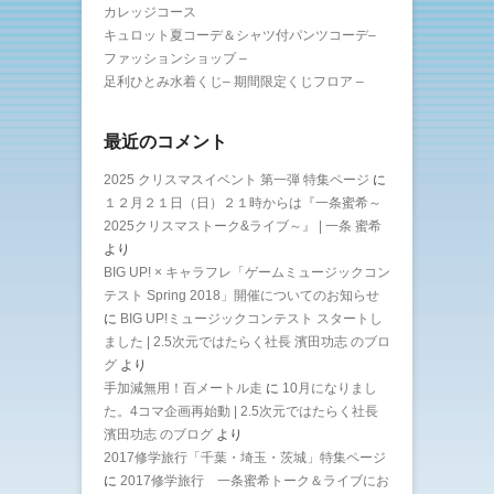
カレッジコース
キュロット夏コーデ＆シャツ付パンツコーデ–
ファッションショップ –
足利ひとみ水着くじ– 期間限定くじフロア –
最近のコメント
2025 クリスマスイベント 第一弾 特集ページ
に
１２月２１日（日）２１時からは『一条蜜希～
2025クリスマストーク&ライブ～』 | 一条 蜜希
より
BIG UP! × キャラフレ「ゲームミュージックコン
テスト Spring 2018」開催についてのお知らせ
に
BIG UP!ミュージックコンテスト スタートし
ました | 2.5次元ではたらく社長 濱田功志 のブロ
グ
より
手加減無用！百メートル走
に
10月になりまし
た。4コマ企画再始動 | 2.5次元ではたらく社長
濱田功志 のブログ
より
2017修学旅行「千葉・埼玉・茨城」特集ページ
に
2017修学旅行 一条蜜希トーク＆ライブにお