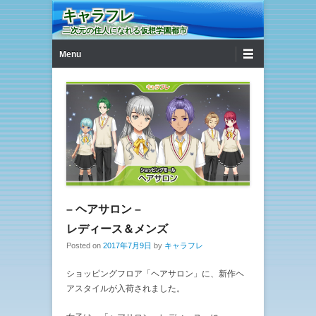
キャラフレ
二次元の住人になれる仮想学園都市
第1メニュー
コンテンツへ移動
Menu
– ヘアサロン –
レディース＆メンズ
Posted on
2017年7月9日
by
キャラフレ
ショッピングフロア「ヘアサロン」に、新作ヘ
アスタイルが入荷されました。