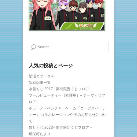
開
新
き
し
ま
い
す
ウ
)
ィ
ン
ド
ウ
で
開
き
ま
検索する
す
)
人気の投稿とページ
部活とサークル
新着記事一覧
水着くじ 2017– 期間限定くじフロア –
プールビューティー（女性用）– テーマくじフ
ロア –
ホラーアドベンチャーゲーム「コープスパーテ
ィー」 コラボレーション企画のお知らせについ
て
祭りくじ 2023– 期間限定くじフロア –
翔栄町だより