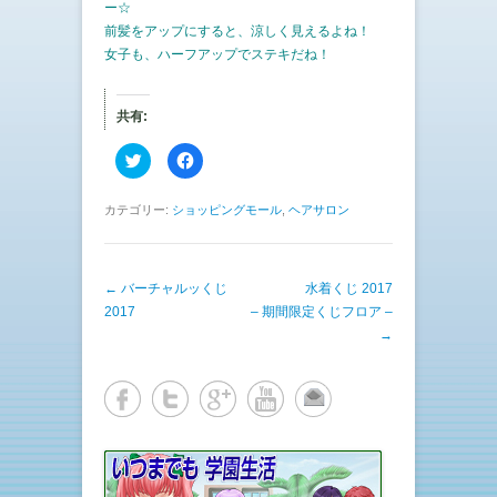
ー☆
前髪をアップにすると、涼しく見えるよね！
女子も、ハーフアップでステキだね！
共有:
ク
F
リ
a
ッ
c
ク
e
し
b
カテゴリー:
ショッピングモール
,
ヘアサロン
て
o
T
o
w
k
i
で
t
共
投稿ナビゲーション
←
バーチャルッくじ
t
有
水着くじ 2017
e
す
2017
– 期間限定くじフロア –
r
る
で
に
→
共
は
有
ク
(
リ
新
ッ
し
ク
い
し
ウ
て
ィ
く
ン
だ
ド
さ
ウ
い
で
(