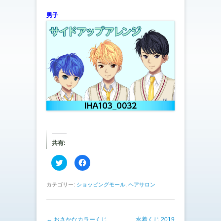
男子
共有:
ク
F
リ
a
ッ
c
ク
e
し
b
カテゴリー:
ショッピングモール
,
ヘアサロン
て
o
T
o
w
k
i
で
t
共
投稿ナビゲーション
←
おさかなカラーくじ
t
有
水着くじ 2019