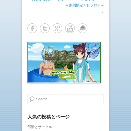
e
す
– 期間限定くじフロア –
r
る
で
に
→
共
は
有
ク
(
リ
新
ッ
し
ク
い
し
ウ
て
ィ
く
ン
だ
ド
さ
ウ
い
で
(
開
新
き
し
ま
い
す
ウ
)
ィ
ン
ド
ウ
で
開
き
ま
検索する
す
)
人気の投稿とページ
部活とサークル