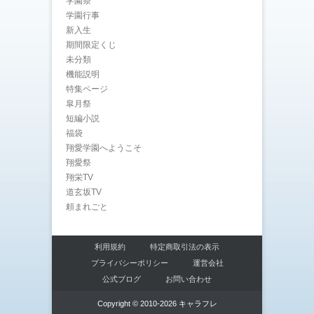
学園祭
学園行事
新入生
期間限定くじ
未分類
機能説明
特集ページ
皐月祭
短編小説
福袋
翔愛学園へようこそ
翔愛祭
翔栄TV
道玄坂TV
頼まれごと
利用規約
特定商取引法の表示
プライバシーポリシー
運営会社
公式ブログ
お問い合わせ
Copyright © 2010-2026 キャラフレ