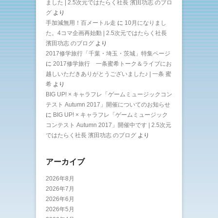
ました | 2.5次元ではたらく社長 濱田功志 のブロ
グ
より
手加減無用！百メートル走
に
10月になりまし
た。4コマ企画再始動 | 2.5次元ではたらく社長
濱田功志 のブログ
より
2017修学旅行「千葉・埼玉・茨城」特集ページ
に
2017修学旅行 一条蜜希トーク＆ライブにお
越しいただきありがとうございました♪ | 一条 蜜
希
より
BIG UP! × キャラフレ「ゲームミュージックコン
テスト Autumn 2017」開催についてのお知らせ
に
BIG UP! × キャラフレ「ゲームミュージック
コンテスト Autumn 2017」開催中です | 2.5次元
ではたらく社長 濱田功志 のブログ
より
アーカイブ
2026年8月
2026年7月
2026年6月
2026年5月