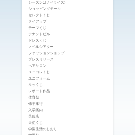
シーズン1(ノベライズ)
ショッピングモール
セレクトくじ
タイアップ
テーマくじ
テナントビル
ドレスくじ
ノベルシアター
ファッションショップ
プレスリリース
ヘアサロン
ユニコレくじ
ユニフォーム
ルッくじ
レポート作品
体育祭
修学旅行
入学案内
呉服店
天使くじ
学園生活のしおり