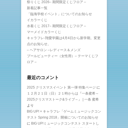
祭りくじ 2026– 期間限定くじフロア –
新着記事一覧
「臨海学校イベント」についてのお知らせ
イカラーくじ
水着くじ 2017– 期間限定くじフロア –
マーメイドカラーくじ
キャラフレ-翔愛学園は4月4日から新学期。変更
点のお知らせ。
– ヘアサロン –レディース＆メンズ
プールビューティー（女性用）– テーマくじフ
ロア –
最近のコメント
2025 クリスマスイベント 第一弾 特集ページ
に
１２月２１日（日）２１時からは『一条蜜希～
2025クリスマストーク&ライブ～』 | 一条 蜜希
より
BIG UP! × キャラフレ「ゲームミュージックコン
テスト Spring 2018」開催についてのお知らせ
に
BIG UP!ミュージックコンテスト スタートし