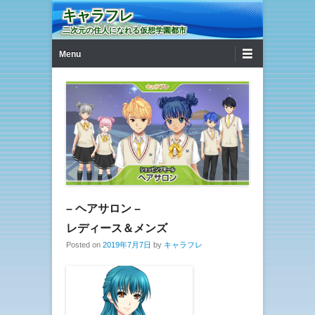
キャラフレ
二次元の住人になれる仮想学園都市
第1メニュー
コンテンツへ移動
Menu
– ヘアサロン –
レディース＆メンズ
Posted on
2019年7月7日
by
キャラフレ