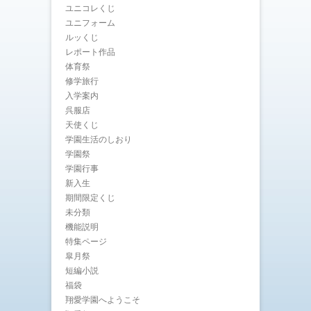
ユニコレくじ
ユニフォーム
ルッくじ
レポート作品
体育祭
修学旅行
入学案内
呉服店
天使くじ
学園生活のしおり
学園祭
学園行事
新入生
期間限定くじ
未分類
機能説明
特集ページ
皐月祭
短編小説
福袋
翔愛学園へようこそ