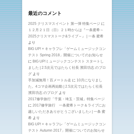
最近のコメント
2025 クリスマスイベント 第一弾 特集ページ
に
１２月２１日（日）２１時からは『一条蜜希～
2025クリスマストーク&ライブ～』 | 一条 蜜希
より
BIG UP! × キャラフレ「ゲームミュージックコン
テスト Spring 2018」開催についてのお知らせ
に
BIG UP!ミュージックコンテスト スタートし
ました | 2.5次元ではたらく社長 濱田功志 のブロ
グ
より
手加減無用！百メートル走
に
10月になりまし
た。4コマ企画再始動 | 2.5次元ではたらく社長
濱田功志 のブログ
より
2017修学旅行「千葉・埼玉・茨城」特集ページ
に
2017修学旅行 一条蜜希トーク＆ライブにお
越しいただきありがとうございました♪ | 一条 蜜
希
より
BIG UP! × キャラフレ「ゲームミュージックコン
テスト Autumn 2017」開催についてのお知らせ