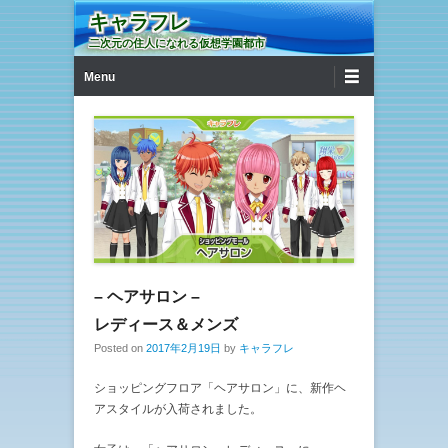
キャラフレ
二次元の住人になれる仮想学園都市
第1メニュー
コンテンツへ移動
Menu
– ヘアサロン –
レディース＆メンズ
Posted on
2017年2月19日
by
キャラフレ
ショッピングフロア「ヘアサロン」に、新作ヘ
アスタイルが入荷されました。