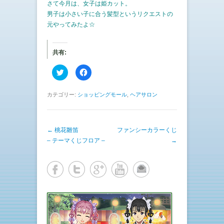
さて今月は、女子は姫カット。
男子は小さい子に合う髪型というリクエストの
元やってみたよ☆
共有:
ク
F
リ
a
ッ
c
ク
e
し
b
カテゴリー:
ショッピングモール
,
ヘアサロン
て
o
T
o
w
k
i
で
t
共
投稿ナビゲーション
←
桃花雛笛
t
有
ファンシーカラーくじ
e
す
– テーマくじフロア –
→
r
る
で
に
共
は
有
ク
(
リ
新
ッ
し
ク
い
し
ウ
て
ィ
く
ン
だ
ド
さ
ウ
い
で
(