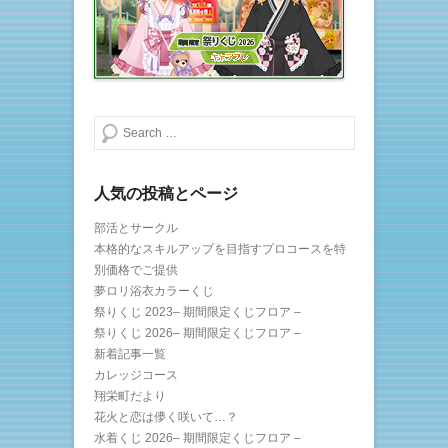
開
新
き
し
ま
い
す
ウ
)
ィ
ン
ド
ウ
で
開
き
検索する
ま
す
)
人気の投稿とページ
部活とサークル
本格的なスキルアップを目指すプロコースを特
別価格でご提供
夢ロリ浴衣カラーくじ
祭りくじ 2023– 期間限定くじフロア –
祭りくじ 2026– 期間限定くじフロア –
新着記事一覧
カレッジコース
翔栄町だより
花火と恋は儚く咲いて…？
水着くじ 2026– 期間限定くじフロア –