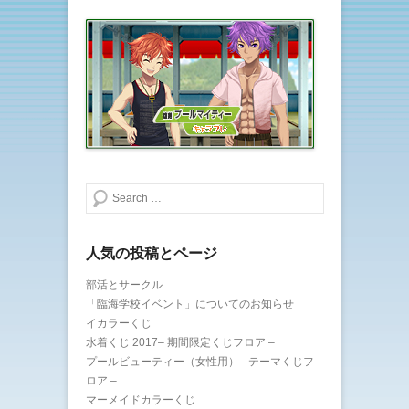
ィ
く
ン
だ
ド
さ
ウ
い
で
(
開
新
き
し
ま
い
す
ウ
)
ィ
ン
ド
ウ
で
開
き
ま
検索する
す
)
人気の投稿とページ
部活とサークル
「臨海学校イベント」についてのお知らせ
イカラーくじ
水着くじ 2017– 期間限定くじフロア –
プールビューティー（女性用）– テーマくじフ
ロア –
マーメイドカラーくじ