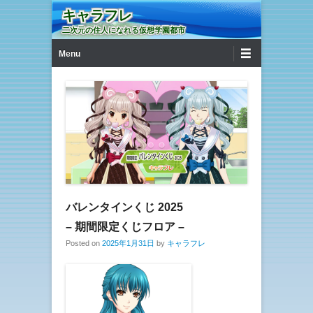
キャラフレ
二次元の住人になれる仮想学園都市
第1メニュー
コンテンツへ移動
Menu
バレンタインくじ 2025
– 期間限定くじフロア –
Posted on
2025年1月31日
by
キャラフレ