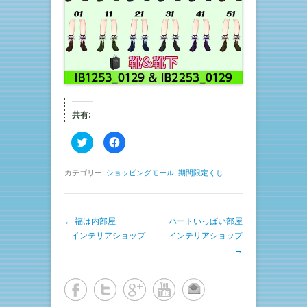
共有:
ク
F
リ
a
ッ
c
ク
e
し
b
カテゴリー:
ショッピングモール
,
期間限定くじ
て
o
T
o
w
k
i
で
t
共
投稿ナビゲーション
←
福は内部屋
t
有
ハートいっぱい部屋
e
す
– インテリアショップ
– インテリアショップ
r
る
で
に
→
共
は
有
ク
(
リ
新
ッ
し
ク
い
し
ウ
て