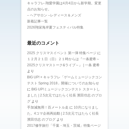
キャラフレ-翔愛学園は4月4日から新学期。変更
点のお知らせ。
– ヘアサロン –レディース＆メンズ
新着記事一覧
2026翔栄海岸夏フェスティバル特集
最近のコメント
2025 クリスマスイベント 第一弾 特集ページ
に
１２月２１日（日）２１時からは『一条蜜希～
2025クリスマストーク&ライブ～』 | 一条 蜜希
より
BIG UP! × キャラフレ「ゲームミュージックコン
テスト Spring 2018」開催についてのお知らせ
に
BIG UP!ミュージックコンテスト スタートし
ました | 2.5次元ではたらく社長 濱田功志 のブロ
グ
より
手加減無用！百メートル走
に
10月になりまし
た。4コマ企画再始動 | 2.5次元ではたらく社長
濱田功志 のブログ
より
2017修学旅行「千葉・埼玉・茨城」特集ページ