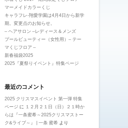
マーメイドカラーくじ
キャラフレ-翔愛学園は4月4日から新学
期。変更点のお知らせ。
– ヘアサロン –レディース＆メンズ
プールビューティー（女性用）– テー
マくじフロア –
新春福袋2025
2025『夏祭りイベント』特集ページ
最近のコメント
2025 クリスマスイベント 第一弾 特集
ページ
に
１２月２１日（日）２１時か
らは『一条蜜希～2025クリスマストー
ク&ライブ～』 | 一条 蜜希
より