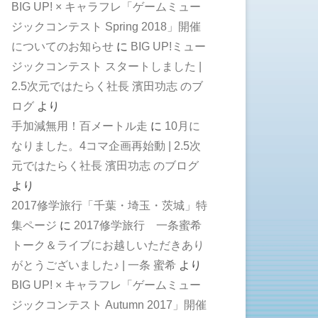
BIG UP! × キャラフレ「ゲームミュー
ジックコンテスト Spring 2018」開催
についてのお知らせ
に
BIG UP!ミュー
ジックコンテスト スタートしました |
2.5次元ではたらく社長 濱田功志 のブ
ログ
より
手加減無用！百メートル走
に
10月に
なりました。4コマ企画再始動 | 2.5次
元ではたらく社長 濱田功志 のブログ
より
2017修学旅行「千葉・埼玉・茨城」特
集ページ
に
2017修学旅行 一条蜜希
トーク＆ライブにお越しいただきあり
がとうございました♪ | 一条 蜜希
より
BIG UP! × キャラフレ「ゲームミュー
ジックコンテスト Autumn 2017」開催