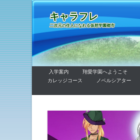
キャラフレ
二次元の住人になれる仮想学園都市
第1メニュー
コンテンツへ移動
入学案内
翔愛学園へようこそ
カレッジコース
ノベルシアター