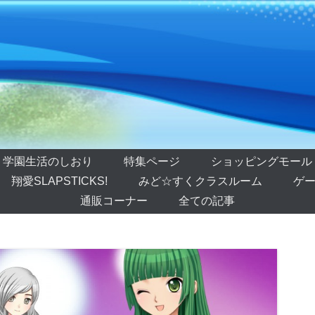
学園生活のしおり
特集ページ
ショッピングモール
翔愛SLAPSTICKS!
みど☆すくクラスルーム
ゲー
通販コーナー
全ての記事