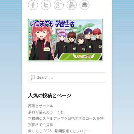
い
し
ウ
て
ィ
く
ン
だ
ド
さ
ウ
い
で
(
開
新
き
し
ま
い
す
ウ
)
ィ
ン
ド
ウ
で
開
き
ま
す
)
検索する
人気の投稿とページ
部活とサークル
夢ロリ浴衣カラーくじ
本格的なスキルアップを目指すプロコースを特
別価格でご提供
祭りくじ 2026– 期間限定くじフロア –