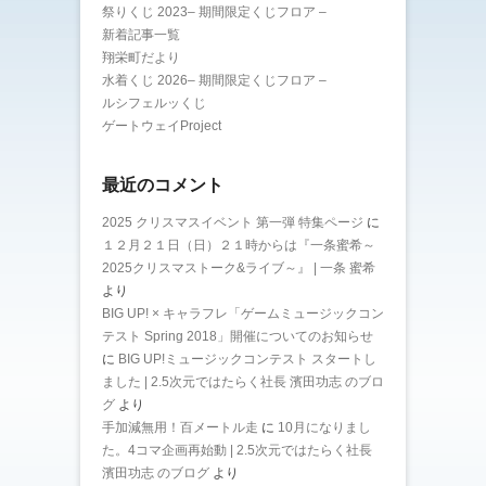
祭りくじ 2023– 期間限定くじフロア –
新着記事一覧
翔栄町だより
水着くじ 2026– 期間限定くじフロア –
ルシフェルッくじ
ゲートウェイProject
最近のコメント
2025 クリスマスイベント 第一弾 特集ページ
に
１２月２１日（日）２１時からは『一条蜜希～
2025クリスマストーク&ライブ～』 | 一条 蜜希
より
BIG UP! × キャラフレ「ゲームミュージックコン
テスト Spring 2018」開催についてのお知らせ
に
BIG UP!ミュージックコンテスト スタートし
ました | 2.5次元ではたらく社長 濱田功志 のブロ
グ
より
手加減無用！百メートル走
に
10月になりまし
た。4コマ企画再始動 | 2.5次元ではたらく社長
濱田功志 のブログ
より