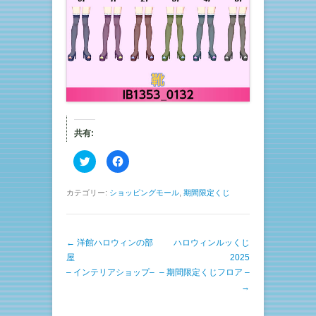
共有:
ク
F
リ
a
ッ
c
ク
e
し
b
カテゴリー:
ショッピングモール
,
期間限定くじ
て
o
T
o
w
k
i
で
t
共
投稿ナビゲーション
←
洋館ハロウィンの部
t
有
ハロウィンルッくじ
e
す
屋
2025
r
る
で
に
– インテリアショップ–
– 期間限定くじフロア –
共
は
有
ク
→
(
リ
新
ッ
し
ク