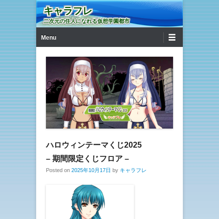
キャラフレ
二次元の住人になれる仮想学園都市
第1メニュー
コンテンツへ移動
Menu
ハロウィンテーマくじ2025
– 期間限定くじフロア –
Posted on
2025年10月17日
by
キャラフレ