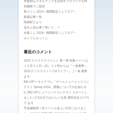
本格的なスキルアップを目指すプロコースを特
別価格でご提供
祭りくじ 2023– 期間限定くじフロア –
新着記事一覧
翔栄町だより
花火と恋は儚く咲いて…？
水着くじ 2026– 期間限定くじフロア –
ルシフェルッくじ
最近のコメント
2025 クリスマスイベント 第一弾 特集ページ
に
１２月２１日（日）２１時からは『一条蜜希～
2025クリスマストーク&ライブ～』 | 一条 蜜希
より
BIG UP! × キャラフレ「ゲームミュージックコン
テスト Spring 2018」開催についてのお知らせ
に
BIG UP!ミュージックコンテスト スタートし
ました | 2.5次元ではたらく社長 濱田功志 のブロ
グ
より
手加減無用！百メートル走
に
10月になりまし