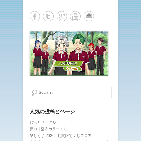
共
は
有
ク
(
リ
新
ッ
し
ク
い
し
ウ
て
ィ
く
ン
だ
ド
さ
ウ
い
で
(
開
新
き
し
ま
い
す
ウ
)
ィ
ン
ド
ウ
で
開
き
ま
検索する
す
)
人気の投稿とページ
部活とサークル
夢ロリ浴衣カラーくじ
祭りくじ 2026– 期間限定くじフロア –