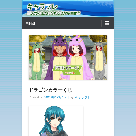
キャラフレ
二次元の住人になれる仮想学園都市
第1メニュー
コンテンツへ移動
Menu
ドラゴンカラーくじ
Posted on
2023年12月15日
by
キャラフレ