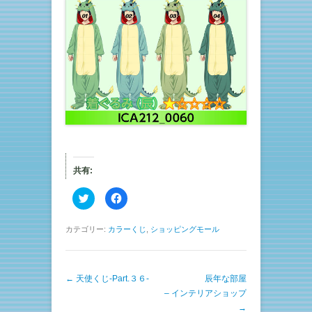
共有:
ク
F
リ
a
ッ
c
ク
e
し
b
カテゴリー:
カラーくじ
,
ショッピングモール
て
o
T
o
w
k
i
で
t
共
投稿ナビゲーション
←
天使くじ-Part.３６-
t
有
辰年な部屋
e
す
– インテリアショップ
r
る
で
に
→