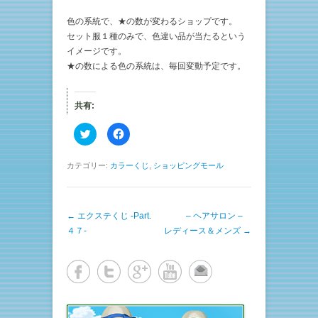
色の系統で、★の数が変わるショップです。
セット服１種のみで、色違い品が当たるという
イメージです。
★の数による色の系統は、毎回変動予定です。
共有:
ク
F
リ
a
ッ
c
ク
e
し
b
カテゴリー:
カラーくじ
,
ショッピングモール
て
o
T
o
w
k
i
で
t
共
投稿ナビゲーション
←
エクステくじ -Part.
t
有
– ヘアサロン –
e
す
４７-
レディース＆メンズ
→
r
る
で
に
共
は
有
ク
(
リ
新
ッ
し
ク
い
し
ウ
て
ィ
く