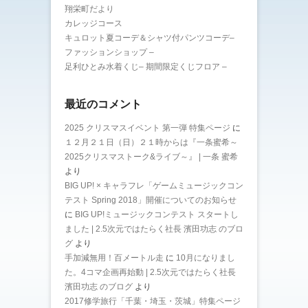
翔栄町だより
カレッジコース
キュロット夏コーデ＆シャツ付パンツコーデ–
ファッションショップ –
足利ひとみ水着くじ– 期間限定くじフロア –
最近のコメント
2025 クリスマスイベント 第一弾 特集ページ
に
１２月２１日（日）２１時からは『一条蜜希～
2025クリスマストーク&ライブ～』 | 一条 蜜希
より
BIG UP! × キャラフレ「ゲームミュージックコン
テスト Spring 2018」開催についてのお知らせ
に
BIG UP!ミュージックコンテスト スタートし
ました | 2.5次元ではたらく社長 濱田功志 のブロ
グ
より
手加減無用！百メートル走
に
10月になりまし
た。4コマ企画再始動 | 2.5次元ではたらく社長
濱田功志 のブログ
より
2017修学旅行「千葉・埼玉・茨城」特集ページ