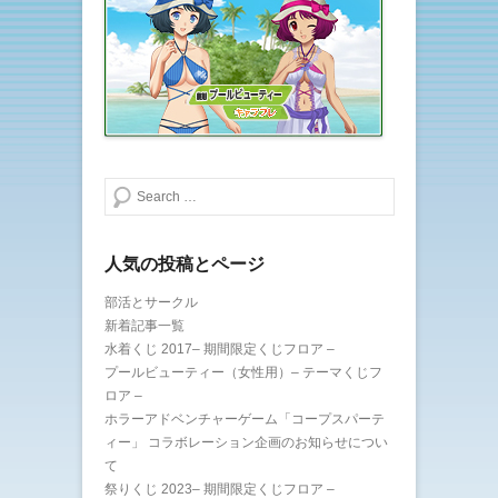
ン
だ
ド
さ
ウ
い
で
(
開
新
き
し
ま
い
す
ウ
)
ィ
ン
ド
ウ
で
開
き
検索する
ま
す
)
人気の投稿とページ
部活とサークル
新着記事一覧
水着くじ 2017– 期間限定くじフロア –
プールビューティー（女性用）– テーマくじフ
ロア –
ホラーアドベンチャーゲーム「コープスパーテ
ィー」 コラボレーション企画のお知らせについ
て
祭りくじ 2023– 期間限定くじフロア –