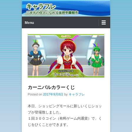
キャラフレ
二次元の住人になれる仮想学園都市
第1メニュー
コンテンツへ移動
Menu
カーニバルカラーくじ
Posted on
2017年9月8日
by
キャラフレ
本日、ショッピングモールに新しいくじショッ
プが登場致しました。
１回３００コイン（有料ゲーム内通貨）で、く
じをひくことができます。