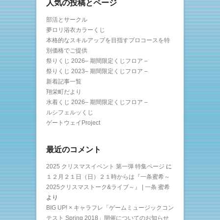
人気の投稿とページ
部活とサークル
夢ロリ浴衣カラーくじ
本格的なスキルアップを目指すプロコースを特
別価格でご提供
祭りくじ 2026– 期間限定くじフロア –
祭りくじ 2023– 期間限定くじフロア –
新着記事一覧
翔栄町だより
水着くじ 2026– 期間限定くじフロア –
ルシフェルッくじ
ゲートウェイProject
最近のコメント
2025 クリスマスイベント 第一弾 特集ページ
に
１２月２１日（日）２１時からは『一条蜜希～
2025クリスマストーク&ライブ～』 | 一条 蜜希
より
BIG UP! × キャラフレ「ゲームミュージックコン
テスト Spring 2018」開催についてのお知らせ