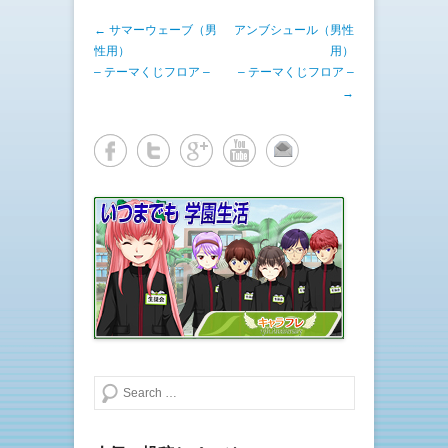
i
で
t
共
投稿ナビゲーション
←
サマーウェーブ（男
t
有
アンブシュール（男性
e
す
性用）
用）
r
る
で
に
– テーマくじフロア –
– テーマくじフロア –
共
は
有
ク
→
(
リ
新
ッ
し
ク
い
し
ウ
て
ィ
く
ン
だ
ド
さ
ウ
い
で
(
開
新
き
し
ま
い
す
ウ
)
ィ
ン
ド
ウ
で
開
き
ま
す
)
検索する