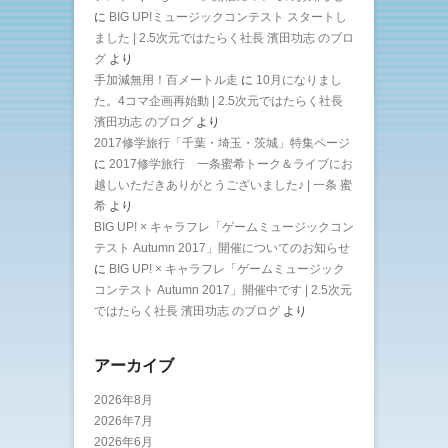
に
BIG UP!ミュージックコンテスト スタートし
ました | 2.5次元ではたらく社長 濱田功志 のブロ
グ
より
手加減無用！百メートル走
に
10月になりまし
た。4コマ企画再始動 | 2.5次元ではたらく社長
濱田功志 のブログ
より
2017修学旅行「千葉・埼玉・茨城」特集ページ
に
2017修学旅行 一条蜜希トーク＆ライブにお
越しいただきありがとうございました♪ | 一条 蜜
希
より
BIG UP! × キャラフレ「ゲームミュージックコン
テスト Autumn 2017」開催についてのお知らせ
に
BIG UP! × キャラフレ「ゲームミュージック
コンテスト Autumn 2017」開催中です | 2.5次元
ではたらく社長 濱田功志 のブログ
より
アーカイブ
2026年8月
2026年7月
2026年6月