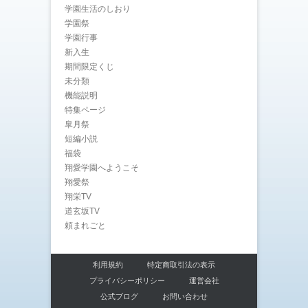
学園生活のしおり
学園祭
学園行事
新入生
期間限定くじ
未分類
機能説明
特集ページ
皐月祭
短編小説
福袋
翔愛学園へようこそ
翔愛祭
翔栄TV
道玄坂TV
頼まれごと
利用規約
特定商取引法の表示
プライバシーポリシー
運営会社
公式ブログ
お問い合わせ