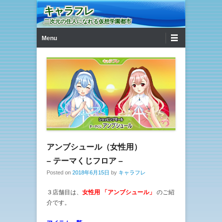
キャラフレ
二次元の住人になれる仮想学園都市
第1メニュー
コンテンツへ移動
Menu
アンブシュール（女性用）
– テーマくじフロア –
Posted on
2018年6月15日
by
キャラフレ
３店舗目は、
女性用 「アンブシュール」
のご紹
介です。