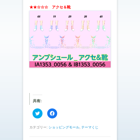
★★☆☆☆ アクセ＆靴
共有:
ク
F
リ
a
ッ
c
ク
e
し
b
カテゴリー:
ショッピングモール
,
テーマくじ
て
o
T
o
w
k