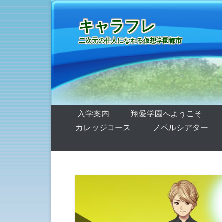
キャラフレ
二次元の住人になれる仮想学園都市
第1メニュー
コンテンツへ移動
入学案内
翔愛学園へようこそ
カレッジコース
ノベルシアター