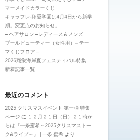
マーメイドカラーくじ
キャラフレ-翔愛学園は4月4日から新学
期。変更点のお知らせ。
– ヘアサロン –レディース＆メンズ
プールビューティー（女性用）– テー
マくじフロア –
2026翔栄海岸夏フェスティバル特集
新着記事一覧
最近のコメント
2025 クリスマスイベント 第一弾 特集
ページ
に
１２月２１日（日）２１時か
らは『一条蜜希～2025クリスマストー
ク&ライブ～』 | 一条 蜜希
より