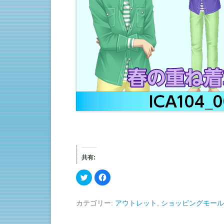
共有:
ク
F
リ
a
ッ
c
ク
e
し
b
カテゴリー:
アウトレット
,
ショッピングモール
て
o
T
o
w
k
i
で