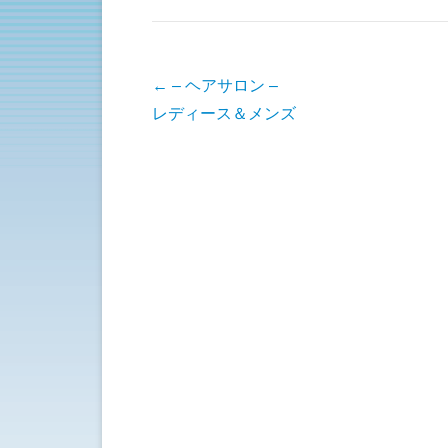
t
共
t
有
e
す
r
る
で
に
共
は
有
ク
投稿ナビゲーション
←
– ヘアサロン –
(
リ
新
ッ
レディース＆メンズ
し
ク
い
し
ウ
て
ィ
く
ン
だ
ド
さ
ウ
い
で
(
開
新
き
し
ま
い
す
ウ
)
ィ
ン
ド
ウ
で
開
き
ま
す
)