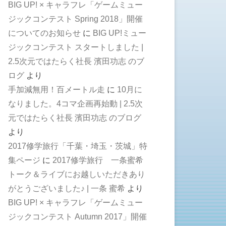
BIG UP! × キャラフレ「ゲームミュー
ジックコンテスト Spring 2018」開催
についてのお知らせ
に
BIG UP!ミュー
ジックコンテスト スタートしました |
2.5次元ではたらく社長 濱田功志 のブ
ログ
より
手加減無用！百メートル走
に
10月に
なりました。4コマ企画再始動 | 2.5次
元ではたらく社長 濱田功志 のブログ
より
2017修学旅行「千葉・埼玉・茨城」特
集ページ
に
2017修学旅行 一条蜜希
トーク＆ライブにお越しいただきあり
がとうございました♪ | 一条 蜜希
より
BIG UP! × キャラフレ「ゲームミュー
ジックコンテスト Autumn 2017」開催