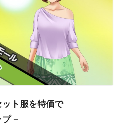
セット服を特価で
ップ –