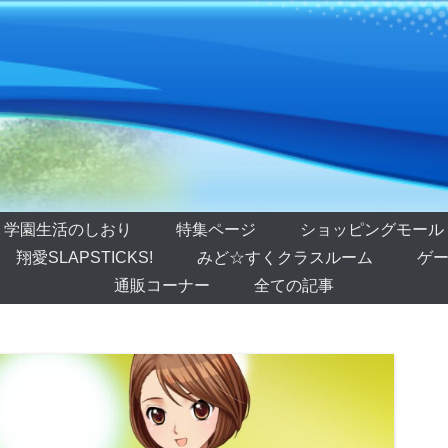
学園生活のしおり
特集ページ
ショッピングモール
翔愛SLAPSTICKS!
みど☆すくクラスルーム
ゲー
通販コーナー
全ての記事