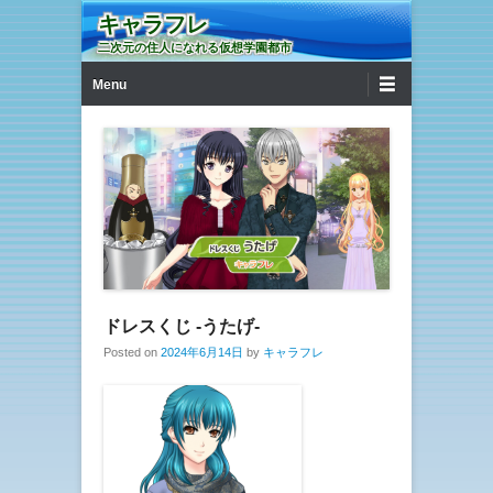
キャラフレ
二次元の住人になれる仮想学園都市
第1メニュー
コンテンツへ移動
Menu
ドレスくじ -うたげ-
Posted on
2024年6月14日
by
キャラフレ