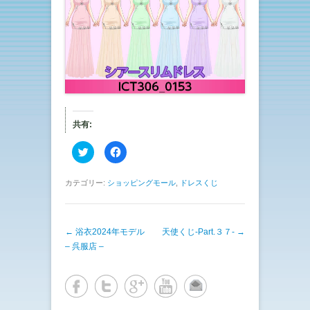
共有:
ク
F
リ
a
ッ
c
ク
e
し
b
カテゴリー:
ショッピングモール
,
ドレスくじ
て
o
T
o
w
k
i
で
t
共
投稿ナビゲーション
←
浴衣2024年モデル
t
有
天使くじ-Part.３７-
→
e
す
– 呉服店 –
r
る
で
に
共
は
有
ク
(
リ
新
ッ
し
ク
い
し