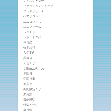
ノベルシアター
ファッションショップ
プレスリリース
ヘアサロン
ユニコレくじ
ユニフォーム
ルッくじ
レポート作品
体育祭
修学旅行
入学案内
呉服店
天使くじ
学園生活のしおり
学園祭
学園行事
新入生
期間限定くじ
未分類
機能説明
特集ページ
皐月祭