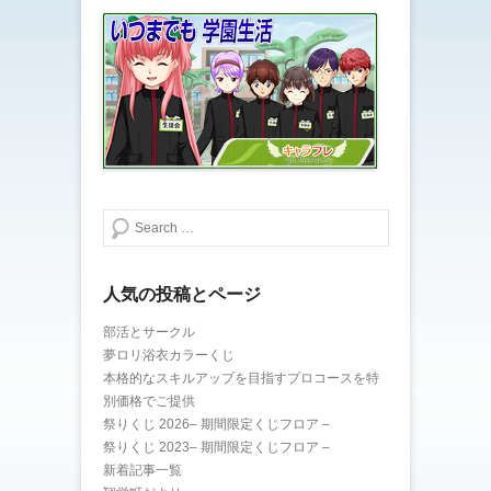
ウ
て
ィ
く
ン
だ
ド
さ
ウ
い
で
(
開
新
き
し
ま
い
す
ウ
)
ィ
ン
ド
ウ
で
開
き
検索する
ま
す
)
人気の投稿とページ
部活とサークル
夢ロリ浴衣カラーくじ
本格的なスキルアップを目指すプロコースを特
別価格でご提供
祭りくじ 2026– 期間限定くじフロア –
祭りくじ 2023– 期間限定くじフロア –
新着記事一覧