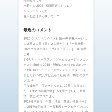
翔栄町だより
水着くじ 2026– 期間限定くじフロア –
ルシフェルッくじ
花火と恋は儚く咲いて…？
最近のコメント
2025 クリスマスイベント 第一弾 特集ページ
に
１２月２１日（日）２１時からは『一条蜜希～
2025クリスマストーク&ライブ～』 | 一条 蜜希
より
BIG UP! × キャラフレ「ゲームミュージックコン
テスト Spring 2018」開催についてのお知らせ
に
BIG UP!ミュージックコンテスト スタートし
ました | 2.5次元ではたらく社長 濱田功志 のブロ
グ
より
手加減無用！百メートル走
に
10月になりまし
た。4コマ企画再始動 | 2.5次元ではたらく社長
濱田功志 のブログ
より
2017修学旅行「千葉・埼玉・茨城」特集ページ
に
2017修学旅行 一条蜜希トーク＆ライブにお
越しいただきありがとうございました♪ | 一条 蜜