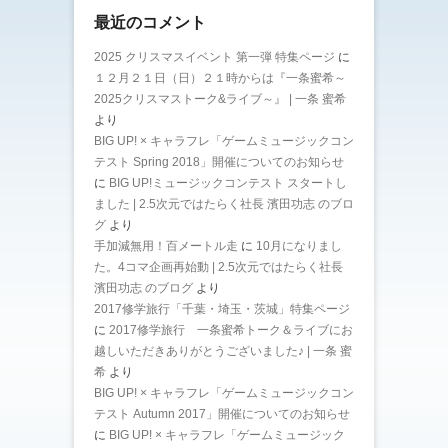
最近のコメント
2025 クリスマスイベント 第一弾 特集ページ
に
１２月２１日（日）２１時からは『一条蜜希～
2025クリスマストーク&ライブ～』 | 一条 蜜希
より
BIG UP! × キャラフレ「ゲームミュージックコン
テスト Spring 2018」開催についてのお知らせ
に
BIG UP!ミュージックコンテスト スタートし
ました | 2.5次元ではたらく社長 濱田功志 のブロ
グ
より
手加減無用！百メートル走
に
10月になりまし
た。4コマ企画再始動 | 2.5次元ではたらく社長
濱田功志 のブログ
より
2017修学旅行「千葉・埼玉・茨城」特集ページ
に
2017修学旅行 一条蜜希トーク＆ライブにお
越しいただきありがとうございました♪ | 一条 蜜
希
より
BIG UP! × キャラフレ「ゲームミュージックコン
テスト Autumn 2017」開催についてのお知らせ
に
BIG UP! × キャラフレ「ゲームミュージック