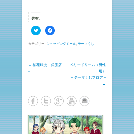
共有:
ク
F
リ
a
ッ
c
ク
e
し
b
カテゴリー:
ショッピングモール
,
テーマくじ
て
o
T
o
w
k
i
で
t
共
投稿ナビゲーション
←
桜花爛漫 – 呉服店
t
有
ベリードリーム（男性
e
す
–
用）
r
る
で
に
– テーマくじフロア –
共
は
有
ク
→
(
リ
新
ッ
し
ク
い
し
ウ
て
ィ
く
ン
だ
ド
さ
ウ
い
で
(
開
新
き
し
ま
い
す
ウ