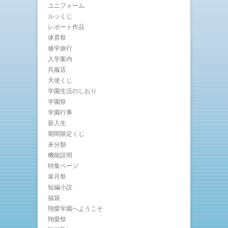
ユニフォーム
ルッくじ
レポート作品
体育祭
修学旅行
入学案内
呉服店
天使くじ
学園生活のしおり
学園祭
学園行事
新入生
期間限定くじ
未分類
機能説明
特集ページ
皐月祭
短編小説
福袋
翔愛学園へようこそ
翔愛祭