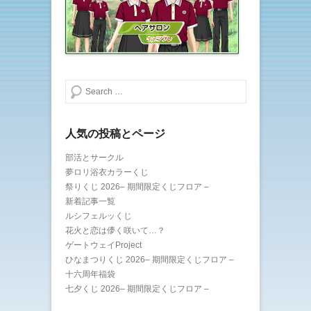
)
ィ
ン
ド
ウ
で
開
き
ま
す
)
検索する
人気の投稿とページ
部活とサークル
夢ロリ浴衣カラーくじ
祭りくじ 2026– 期間限定くじフロア –
新着記事一覧
ルシフェルッくじ
花火と恋は儚く咲いて…？
ゲートウェイProject
ひなまつりくじ 2026– 期間限定くじフロア –
十六周年福袋
七夕くじ 2026– 期間限定くじフロア –