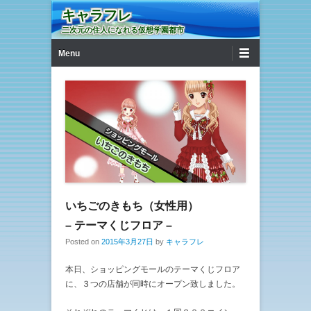
キャラフレ
二次元の住人になれる仮想学園都市
第1メニュー
コンテンツへ移動
Menu
いちごのきもち（女性用）
– テーマくじフロア –
Posted on
2015年3月27日
by
キャラフレ
本日、ショッピングモールのテーマくじフロア
に、３つの店舗が同時にオープン致しました。