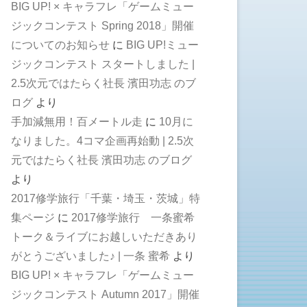
BIG UP! × キャラフレ「ゲームミュー
ジックコンテスト Spring 2018」開催
についてのお知らせ
に
BIG UP!ミュー
ジックコンテスト スタートしました |
2.5次元ではたらく社長 濱田功志 のブ
ログ
より
手加減無用！百メートル走
に
10月に
なりました。4コマ企画再始動 | 2.5次
元ではたらく社長 濱田功志 のブログ
より
2017修学旅行「千葉・埼玉・茨城」特
集ページ
に
2017修学旅行 一条蜜希
トーク＆ライブにお越しいただきあり
がとうございました♪ | 一条 蜜希
より
BIG UP! × キャラフレ「ゲームミュー
ジックコンテスト Autumn 2017」開催