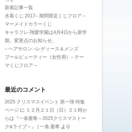
新着記事一覧
水着くじ 2017– 期間限定くじフロア –
マーメイドカラーくじ
キャラフレ-翔愛学園は4月4日から新学
期。変更点のお知らせ。
– ヘアサロン –レディース＆メンズ
プールビューティー（女性用）– テー
マくじフロア –
最近のコメント
2025 クリスマスイベント 第一弾 特集
ページ
に
１２月２１日（日）２１時か
らは『一条蜜希～2025クリスマストー
ク&ライブ～』 | 一条 蜜希
より