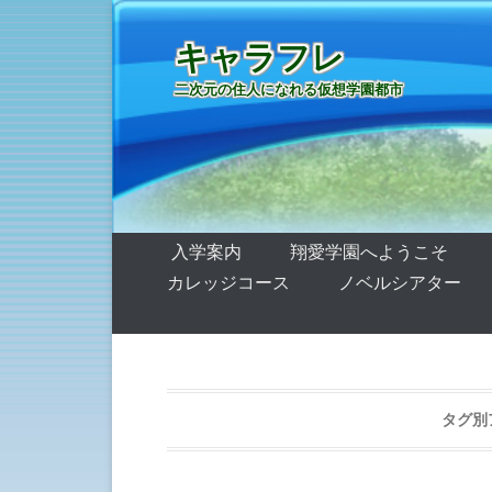
キャラフレ
二次元の住人になれる仮想学園都市
第1メニュー
コンテンツへ移動
入学案内
翔愛学園へようこそ
カレッジコース
ノベルシアター
タグ別