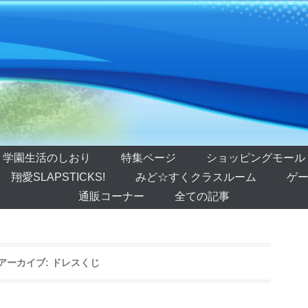
学園生活のしおり
特集ページ
ショッピングモール
翔愛SLAPSTICKS!
みど☆すくクラスルーム
ゲー
通販コーナー
全ての記事
アーカイブ:
ドレスくじ