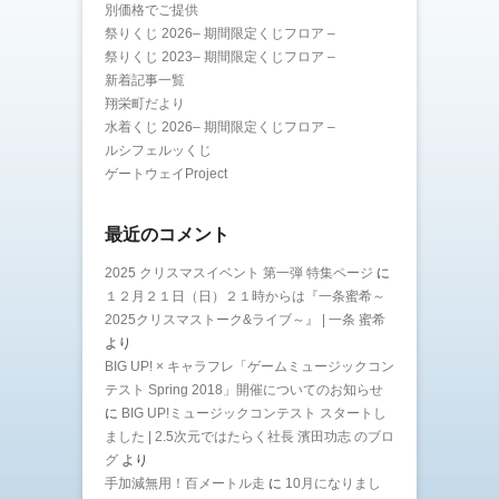
別価格でご提供
祭りくじ 2026– 期間限定くじフロア –
祭りくじ 2023– 期間限定くじフロア –
新着記事一覧
翔栄町だより
水着くじ 2026– 期間限定くじフロア –
ルシフェルッくじ
ゲートウェイProject
最近のコメント
2025 クリスマスイベント 第一弾 特集ページ
に
１２月２１日（日）２１時からは『一条蜜希～
2025クリスマストーク&ライブ～』 | 一条 蜜希
より
BIG UP! × キャラフレ「ゲームミュージックコン
テスト Spring 2018」開催についてのお知らせ
に
BIG UP!ミュージックコンテスト スタートし
ました | 2.5次元ではたらく社長 濱田功志 のブロ
グ
より
手加減無用！百メートル走
に
10月になりまし