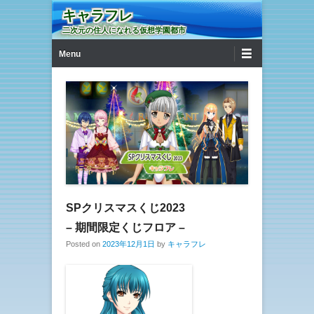
キャラフレ
二次元の住人になれる仮想学園都市
第1メニュー
コンテンツへ移動
Menu
SPクリスマスくじ2023
– 期間限定くじフロア –
Posted on
2023年12月1日
by
キャラフレ