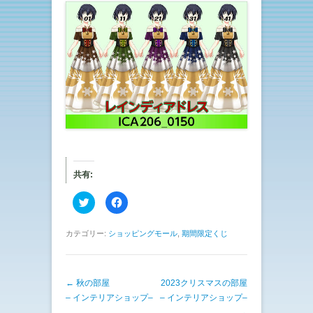
共有:
ク
F
リ
a
ッ
c
ク
e
し
b
カテゴリー:
ショッピングモール
,
期間限定くじ
て
o
T
o
w
k
i
で
t
共
投稿ナビゲーション
←
秋の部屋
t
有
2023クリスマスの部屋
e
す
– インテリアショップ–
– インテリアショップ–
r
る
で
に
→