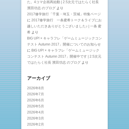
た。4コマ企画再始動 | 2.5次元ではたらく社長
濱田功志 のブログ
より
2017修学旅行「千葉・埼玉・茨城」特集ページ
に
2017修学旅行 一条蜜希トーク＆ライブにお
越しいただきありがとうございました♪ | 一条 蜜
希
より
BIG UP! × キャラフレ「ゲームミュージックコン
テスト Autumn 2017」開催についてのお知らせ
に
BIG UP! × キャラフレ「ゲームミュージック
コンテスト Autumn 2017」開催中です | 2.5次元
ではたらく社長 濱田功志 のブログ
より
アーカイブ
2026年8月
2026年7月
2026年6月
2026年5月
2026年4月
2026年3月
2026年2月