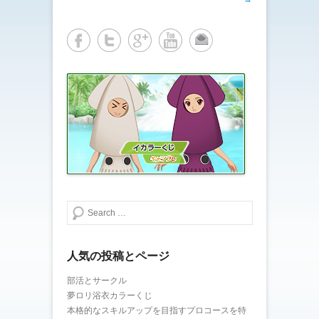
共
は
有
ク
(
リ
新
ッ
し
ク
い
し
ウ
て
ィ
く
ン
だ
ド
さ
ウ
い
で
(
開
新
き
し
ま
い
す
ウ
)
ィ
ン
ド
ウ
で
開
き
ま
検索する
す
)
人気の投稿とページ
部活とサークル
夢ロリ浴衣カラーくじ
本格的なスキルアップを目指すプロコースを特