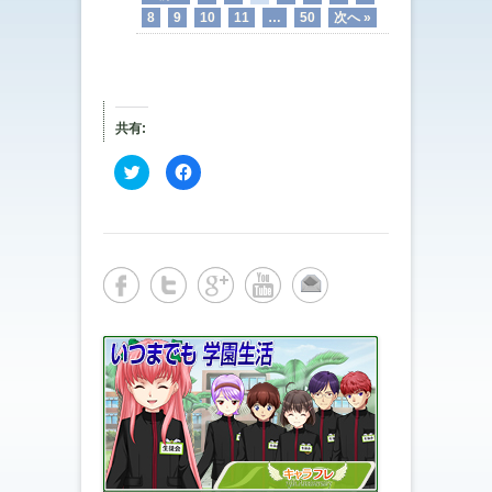
8
9
10
11
…
50
次へ »
共有:
ク
F
リ
a
ッ
c
ク
e
し
b
て
o
T
o
w
k
i
で
t
共
t
有
e
す
r
る
で
に
共
は
有
ク
(
リ
新
ッ
し
ク
い
し
ウ
て
ィ
く
ン
だ
ド
さ
ウ
い