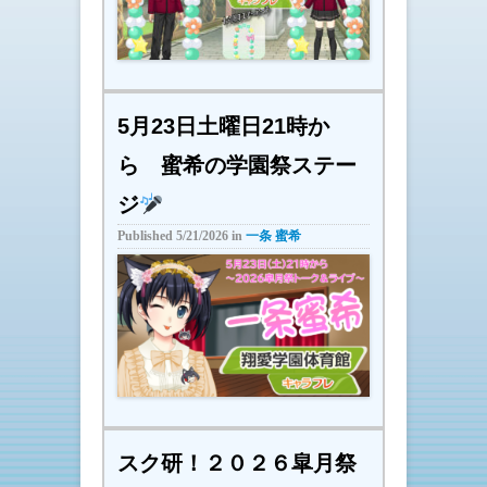
5月23日土曜日21時か
ら 蜜希の学園祭ステー
ジ
Published
5/21/2026
in
一条 蜜希
スク研！２０２６皐月祭