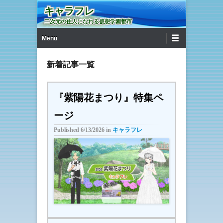
キャラフレ
二次元の住人になれる仮想学園都市
第1メニュー
コンテンツへ移動
Menu
新着記事一覧
『紫陽花まつり』特集ペ
ージ
Published
6/13/2026
in
キャラフレ