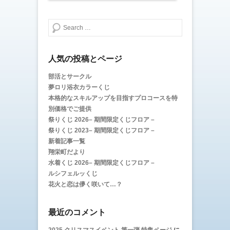
で
(
開
新
き
し
ま
い
検索する
す
ウ
)
ィ
ン
ド
ウ
で
人気の投稿とページ
開
き
ま
部活とサークル
す
夢ロリ浴衣カラーくじ
)
本格的なスキルアップを目指すプロコースを特
別価格でご提供
祭りくじ 2026– 期間限定くじフロア –
祭りくじ 2023– 期間限定くじフロア –
新着記事一覧
翔栄町だより
水着くじ 2026– 期間限定くじフロア –
ルシフェルッくじ
花火と恋は儚く咲いて…？
最近のコメント