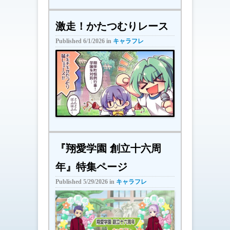
激走！かたつむりレース
Published
6/1/2026
in
キャラフレ
『翔愛学園 創立十六周
年』特集ページ
Published
5/29/2026
in
キャラフレ