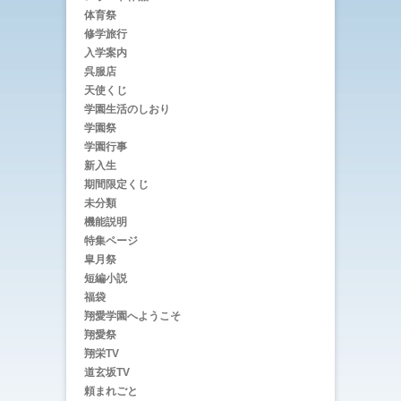
体育祭
修学旅行
入学案内
呉服店
天使くじ
学園生活のしおり
学園祭
学園行事
新入生
期間限定くじ
未分類
機能説明
特集ページ
皐月祭
短編小説
福袋
翔愛学園へようこそ
翔愛祭
翔栄TV
道玄坂TV
頼まれごと