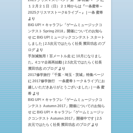
2025 クリスマスイベント 第一弾 特集ページ
に
１２月２１日（日）２１時からは『一条蜜希～
2025クリスマストーク&ライブ～』 | 一条 蜜希
より
BIG UP! × キャラフレ「ゲームミュージックコ
ンテスト Spring 2018」開催についてのお知ら
せ
に
BIG UP!ミュージックコンテスト スタート
しました | 2.5次元ではたらく社長 濱田功志 のブ
ログ
より
手加減無用！百メートル走
に
10月になりまし
た。4コマ企画再始動 | 2.5次元ではたらく社長
濱田功志 のブログ
より
2017修学旅行「千葉・埼玉・茨城」特集ページ
に
2017修学旅行 一条蜜希トーク＆ライブにお
越しいただきありがとうございました♪ | 一条 蜜
希
より
BIG UP! × キャラフレ「ゲームミュージックコ
ンテスト Autumn 2017」開催についてのお知ら
せ
に
BIG UP! × キャラフレ「ゲームミュージッ
クコンテスト Autumn 2017」開催中です | 2.5
次元ではたらく社長 濱田功志 のブログ
より