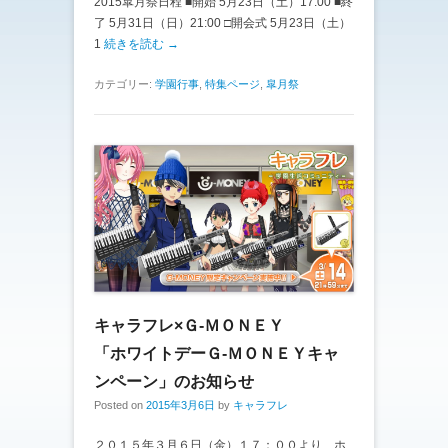
2015皐月祭日程 ■開始 5月23日（土）17:00 ■終
了 5月31日（日）21:00 □開会式 5月23日（土）
1
続きを読む →
カテゴリー:
学園行事
,
特集ページ
,
皐月祭
キャラフレ×Ｇ-ＭＯＮＥＹ
「ホワイトデーＧ-ＭＯＮＥＹキャ
ンペーン」のお知らせ
Posted on
2015年3月6日
by
キャラフレ
２０１５年３月６日（金）１７：００より、ホ