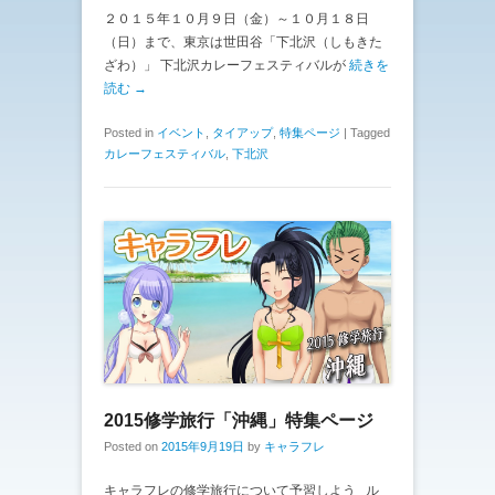
２０１５年１０月９日（金）～１０月１８日
（日）まで、東京は世田谷「下北沢（しもきた
ざわ）」 下北沢カレーフェスティバルが
続きを
読む →
Posted in
イベント
,
タイアップ
,
特集ページ
|
Tagged
カレーフェスティバル
,
下北沢
2015修学旅行「沖縄」特集ページ
Posted on
2015年9月19日
by
キャラフレ
キャラフレの修学旅行について予習しよう ル