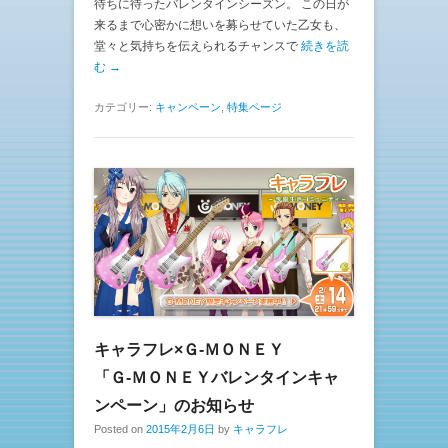
待ちに待ったバレンタインシーズン。 この日が
来るまで心密かに想いを募らせていた乙女も、
堂々と気持ちを伝えられるチャンスで
続きを読
む →
カテゴリー:
キャンペーン
,
特集ページ
キャラフレ×Ｇ-ＭＯＮＥＹ
「Ｇ-ＭＯＮＥＹバレンタインキャ
ンペーン」のお知らせ
Posted on
2015年2月6日
by
キャラフレ