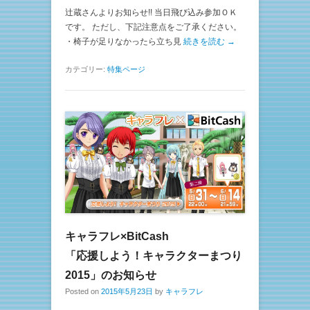
辻蔵さんよりお知らせ!! 当日飛び込み参加ＯＫ
です。 ただし、下記注意点をご了承ください。
・椅子が足りなかったら立ち見
続きを読む →
カテゴリー:
特集ページ
キャラフレ×BitCash
「応援しよう！キャラクターまつり
2015」のお知らせ
Posted on
2015年5月23日
by
キャラフレ