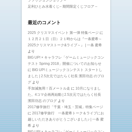
ファッションショップ –
足利ひとみ水着くじ– 期間限定くじフロア –
最近のコメント
2025 クリスマスイベント 第一弾 特集ページ
に
１２月２１日（日）２１時からは『一条蜜希～
2025クリスマストーク&ライブ～』 | 一条 蜜希
より
BIG UP! × キャラフレ「ゲームミュージックコン
テスト Spring 2018」開催についてのお知らせ
に
BIG UP!ミュージックコンテスト スタートし
ました | 2.5次元ではたらく社長 濱田功志 のブロ
グ
より
手加減無用！百メートル走
に
10月になりまし
た。4コマ企画再始動 | 2.5次元ではたらく社長
濱田功志 のブログ
より
2017修学旅行「千葉・埼玉・茨城」特集ページ
に
2017修学旅行 一条蜜希トーク＆ライブにお
越しいただきありがとうございました♪ | 一条 蜜
希
より
BIG UP! × キャラフレ「ゲームミュージックコン