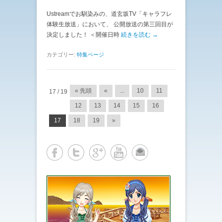
Ustreamでお馴染みの、道玄坂TV「キャラフレ
体験生放送」において、 公開放送の第三回目が
決定しました！ ＜開催日時
続きを読む →
カテゴリー:
特集ページ
投稿ナビゲーション
« 先頭
«
...
10
11
17 / 19
12
13
14
15
16
17
18
19
»