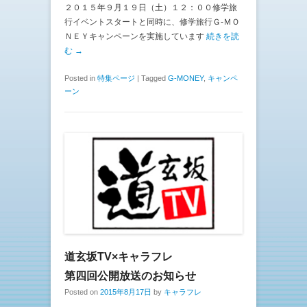
２０１５年９月１９日（土）１２：００修学旅
行イベントスタートと同時に、修学旅行Ｇ-ＭＯ
ＮＥＹキャンペーンを実施しています
続きを読
む →
Posted in
特集ページ
|
Tagged
G-MONEY
,
キャンペ
ーン
道玄坂TV×キャラフレ
第四回公開放送のお知らせ
Posted on
2015年8月17日
by
キャラフレ