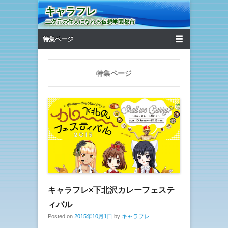
キャラフレ
二次元の住人になれる仮想学園都市
第1メニュー
コンテンツへ移動
特集ページ
特集ページ
キャラフレ×下北沢カレーフェステ
ィバル
Posted on
2015年10月1日
by
キャラフレ