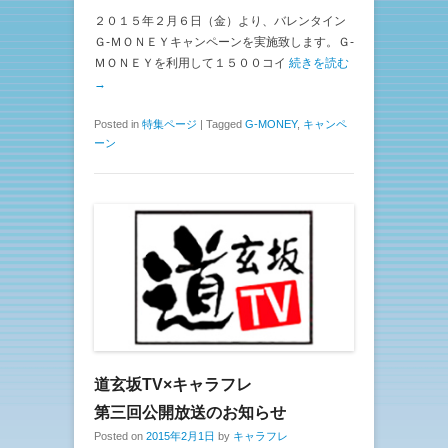
２０１５年２月６日（金）より、バレンタイン
Ｇ-ＭＯＮＥＹキャンペーンを実施致します。Ｇ-
ＭＯＮＥＹを利用して１５００コイ
続きを読む
→
Posted in
特集ページ
|
Tagged
G-MONEY
,
キャンペ
ーン
道玄坂TV×キャラフレ
第三回公開放送のお知らせ
Posted on
2015年2月1日
by
キャラフレ