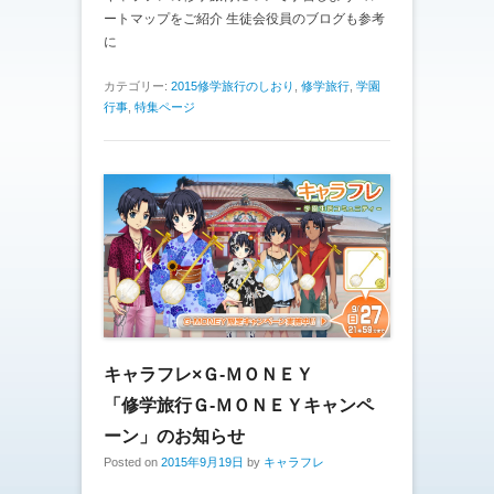
ートマップをご紹介 生徒会役員のブログも参考
に
カテゴリー:
2015修学旅行のしおり
,
修学旅行
,
学園
行事
,
特集ページ
キャラフレ×Ｇ-ＭＯＮＥＹ
「修学旅行Ｇ-ＭＯＮＥＹキャンペ
ーン」のお知らせ
Posted on
2015年9月19日
by
キャラフレ