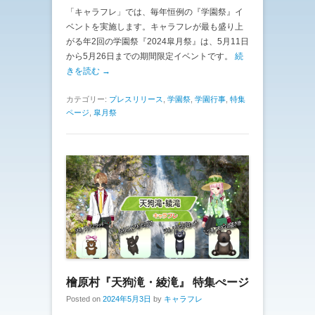
「キャラフレ」では、毎年恒例の『学園祭』イ
ベントを実施します。キャラフレが最も盛り上
がる年2回の学園祭『2024皐月祭』は、5月11日
から5月26日までの期間限定イベントです。
続
きを読む →
カテゴリー:
プレスリリース
,
学園祭
,
学園行事
,
特集
ページ
,
皐月祭
檜原村『天狗滝・綾滝』 特集ぺージ
Posted on
2024年5月3日
by
キャラフレ