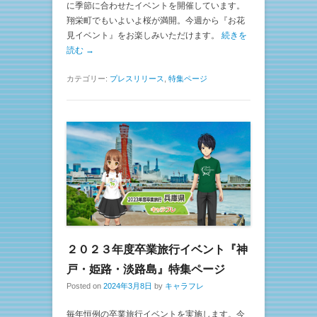
に季節に合わせたイベントを開催しています。
翔栄町でもいよいよ桜が満開。今週から『お花
見イベント』をお楽しみいただけます。
続きを
読む →
カテゴリー:
プレスリリース
,
特集ページ
２０２３年度卒業旅行イベント『神
戸・姫路・淡路島』特集ページ
Posted on
2024年3月8日
by
キャラフレ
毎年恒例の卒業旅行イベントを実施します。今