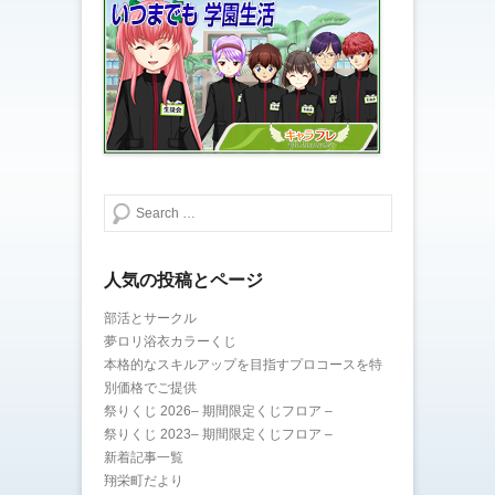
検索する
人気の投稿とページ
部活とサークル
夢ロリ浴衣カラーくじ
本格的なスキルアップを目指すプロコースを特
別価格でご提供
祭りくじ 2026– 期間限定くじフロア –
祭りくじ 2023– 期間限定くじフロア –
新着記事一覧
翔栄町だより