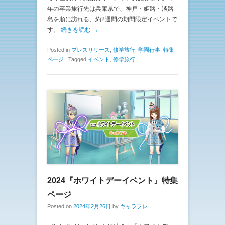
年の卒業旅行先は兵庫県で、神戸・姫路・淡路
島を順に訪れる、約2週間の期間限定イベントで
す。
続きを読む →
Posted in
プレスリリース
,
修学旅行
,
学園行事
,
特集
ページ
|
Tagged
イベント
,
修学旅行
2024『ホワイトデーイベント』特集
ページ
Posted on
2024年2月26日
by
キャラフレ