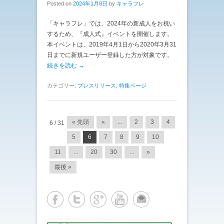
Posted on
2024年1月8日
by
キャラフレ
「キャラフレ」では、2024年の新成人をお祝い
するため、『成人式』イベントを開催します。
本イベントは、2019年4月1日から2020年3月31
日までに新規ユーザー登録した方が対象です。
続きを読む →
カテゴリー:
プレスリリース
,
特集ページ
投稿ナビゲーション
« 先頭
«
...
2
3
4
6 / 31
5
6
7
8
9
10
11
...
20
30
...
»
最後 »