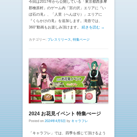
今回は2017年から公開している「東京都西多摩
郡檜原村」のゲーム内「宮の沢」エリアに『い
ぼ石の滝』、「人里（へんぼり）」エリアに
『くらかけの滝』を追加します。滝壺では、
360°動画もお楽しみ頂けます。
続きを読む →
カテゴリー:
プレスリリース
,
特集ページ
2024 お花見イベント 特集ぺージ
Posted on
2024年4月5日
by
キャラフレ
「キャラフレ」では、四季を感じて頂けるよう