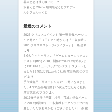
花火と恋は儚く咲いて…？
水着くじ 2026– 期間限定くじフロア –
ルシフェルッくじ
最近のコメント
2025 クリスマスイベント 第一弾 特集ページ
に
１２月２１日（日）２１時からは『一条蜜希～
2025クリスマストーク&ライブ～』 | 一条 蜜希
より
BIG UP! × キャラフレ「ゲームミュージックコン
テスト Spring 2018」開催についてのお知らせ
に
BIG UP!ミュージックコンテスト スタートし
ました | 2.5次元ではたらく社長 濱田功志 のブロ
グ
より
手加減無用！百メートル走
に
10月になりまし
た。4コマ企画再始動 | 2.5次元ではたらく社長
濱田功志 のブログ
より
2017修学旅行「千葉・埼玉・茨城」特集ページ
に
2017修学旅行 一条蜜希トーク＆ライブにお
越しいただきありがとうございました♪ | 一条 蜜