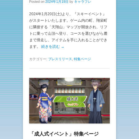
Posted on
2024年1月19日
by
キャラフレ
2024年1月20日(土)より、『スキーイベント』
がスタートいたします。ゲーム内の町、翔栄町
に隣接する「天翔山」マップが開放され、リフ
トに乗って山頂へ登り、コースを選びながら麓
まで滑走し、アイテムを手に入れることができ
ます。
続きを読む →
カテゴリー:
プレスリリース
,
特集ページ
「成人式イベント」特集ページ