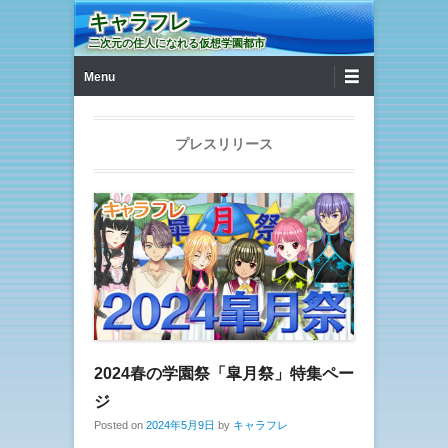
キャラフレ
二次元の住人になれる仮想学園都市
第1メニュー
コンテンツへ移動
Menu
プレスリリース
2024春の学園祭「皐月祭」特集ペー
ジ
Posted on
2024年5月9日
by
キャラフレ