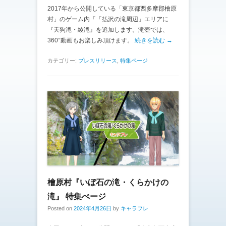
2017年から公開している「東京都西多摩郡檜原
村」のゲーム内「「払沢の滝周辺」エリアに
『天狗滝・綾滝』を追加します。滝壺では、
360°動画もお楽しみ頂けます。
続きを読む →
カテゴリー:
プレスリリース
,
特集ページ
檜原村『いぼ石の滝・くらかけの
滝』 特集ぺージ
Posted on
2024年4月26日
by
キャラフレ