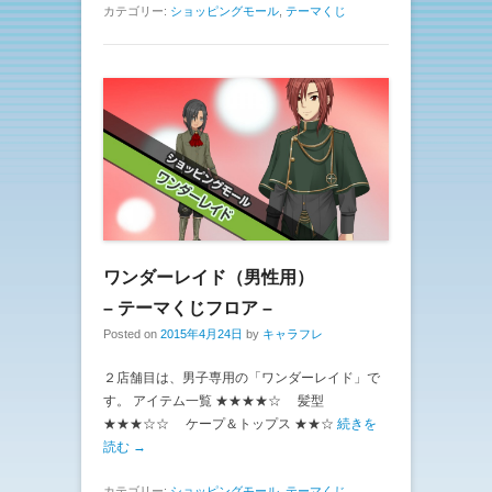
カテゴリー:
ショッピングモール
,
テーマくじ
ワンダーレイド（男性用）
– テーマくじフロア –
Posted on
2015年4月24日
by
キャラフレ
２店舗目は、男子専用の「ワンダーレイド」で
す。 アイテム一覧 ★★★★☆ 髪型
★★★☆☆ ケープ＆トップス ★★☆
続きを
読む →
カテゴリー:
ショッピングモール
,
テーマくじ