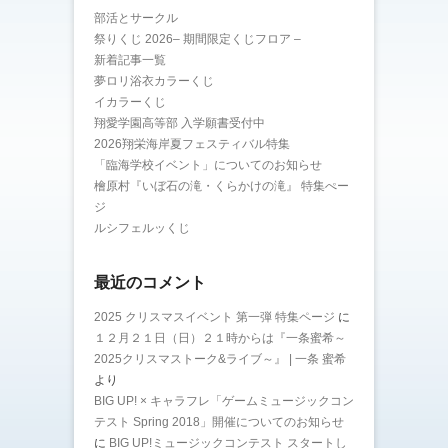
部活とサークル
祭りくじ 2026– 期間限定くじフロア –
新着記事一覧
夢ロリ浴衣カラーくじ
イカラーくじ
翔愛学園高等部 入学願書受付中
2026翔栄海岸夏フェスティバル特集
「臨海学校イベント」についてのお知らせ
檜原村『いぼ石の滝・くらかけの滝』 特集ぺー
ジ
ルシフェルッくじ
最近のコメント
2025 クリスマスイベント 第一弾 特集ページ
に
１２月２１日（日）２１時からは『一条蜜希～
2025クリスマストーク&ライブ～』 | 一条 蜜希
より
BIG UP! × キャラフレ「ゲームミュージックコン
テスト Spring 2018」開催についてのお知らせ
に
BIG UP!ミュージックコンテスト スタートし