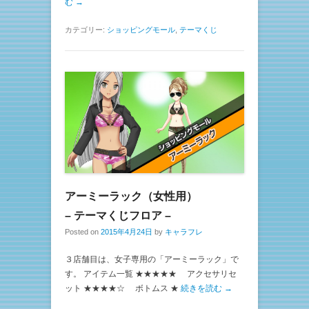
む →
カテゴリー:
ショッピングモール
,
テーマくじ
アーミーラック（女性用）
– テーマくじフロア –
Posted on
2015年4月24日
by
キャラフレ
３店舗目は、女子専用の「アーミーラック」で
す。 アイテム一覧 ★★★★★ アクセサリセ
ット ★★★★☆ ボトムス ★
続きを読む →