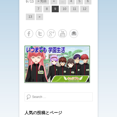
投稿ナビゲーション
« 先頭
«
...
4
5
6
9 / 13
7
8
9
10
11
12
13
»
検索する
人気の投稿とページ