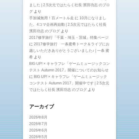
ました | 2.5次元ではたらく社長 濱田功志 のブロ
グ
より
手加減無用！百メートル走
に
10月になりまし
た。4コマ企画再始動 | 2.5次元ではたらく社長
濱田功志 のブログ
より
2017修学旅行「千葉・埼玉・茨城」特集ページ
に
2017修学旅行 一条蜜希トーク＆ライブにお
越しいただきありがとうございました♪ | 一条 蜜
希
より
BIG UP! × キャラフレ「ゲームミュージックコン
テスト Autumn 2017」開催についてのお知らせ
に
BIG UP! × キャラフレ「ゲームミュージック
コンテスト Autumn 2017」開催中です | 2.5次元
ではたらく社長 濱田功志 のブログ
より
アーカイブ
2026年8月
2026年7月
2026年6月
2026年5月