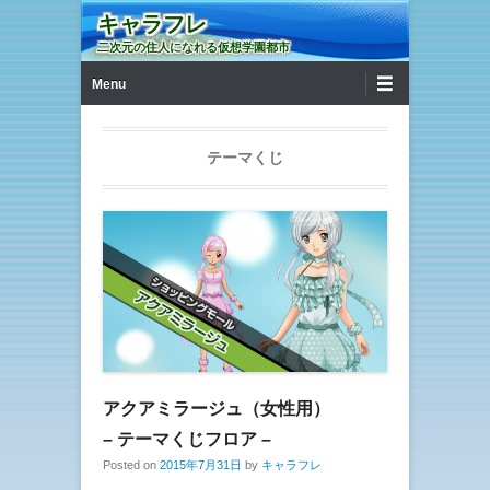
キャラフレ
二次元の住人になれる仮想学園都市
第1メニュー
コンテンツへ移動
Menu
テーマくじ
アクアミラージュ（女性用）
– テーマくじフロア –
Posted on
2015年7月31日
by
キャラフレ