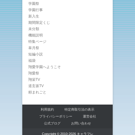
学園祭
学園行事
新入生
期間限定くじ
未分類
機能説明
特集ページ
皐月祭
短編小説
福袋
翔愛学園へようこそ
翔愛祭
翔栄TV
道玄坂TV
頼まれごと
利用規約
特定商取引法の表示
プライバシーポリシー
運営会社
公式ブログ
お問い合わせ
Copyright © 2010-2026 キャラフレ