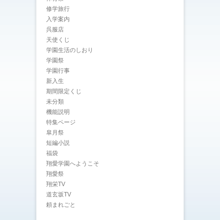
修学旅行
入学案内
呉服店
天使くじ
学園生活のしおり
学園祭
学園行事
新入生
期間限定くじ
未分類
機能説明
特集ページ
皐月祭
短編小説
福袋
翔愛学園へようこそ
翔愛祭
翔栄TV
道玄坂TV
頼まれごと