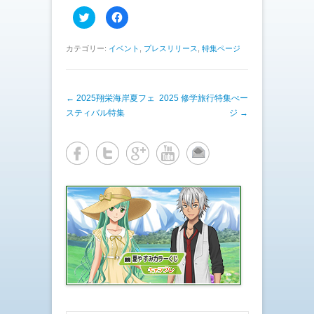
ク
F
リ
a
ッ
c
ク
e
し
b
カテゴリー:
イベント
,
プレスリリース
,
特集ページ
て
o
T
o
w
k
i
で
t
共
投稿ナビゲーション
←
2025翔栄海岸夏フェ
t
有
2025 修学旅行特集ぺー
e
す
スティバル特集
ジ
→
r
る
で
に
共
は
有
ク
(
リ
新
ッ
し
ク
い
し
ウ
て
ィ
く
ン
だ
ド
さ
ウ
い
で
(
開
新
き
し
ま
い
す
ウ
)
ィ
ン
ド
ウ
で
開