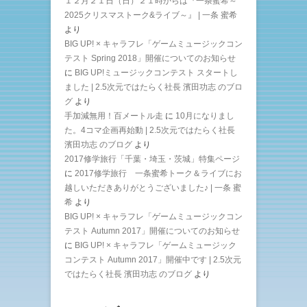
１２月２１日（日）２１時からは『一条蜜希～
2025クリスマストーク&ライブ～』 | 一条 蜜希
より
BIG UP! × キャラフレ「ゲームミュージックコン
テスト Spring 2018」開催についてのお知らせ
に
BIG UP!ミュージックコンテスト スタートし
ました | 2.5次元ではたらく社長 濱田功志 のブロ
グ
より
手加減無用！百メートル走
に
10月になりまし
た。4コマ企画再始動 | 2.5次元ではたらく社長
濱田功志 のブログ
より
2017修学旅行「千葉・埼玉・茨城」特集ページ
に
2017修学旅行 一条蜜希トーク＆ライブにお
越しいただきありがとうございました♪ | 一条 蜜
希
より
BIG UP! × キャラフレ「ゲームミュージックコン
テスト Autumn 2017」開催についてのお知らせ
に
BIG UP! × キャラフレ「ゲームミュージック
コンテスト Autumn 2017」開催中です | 2.5次元
ではたらく社長 濱田功志 のブログ
より