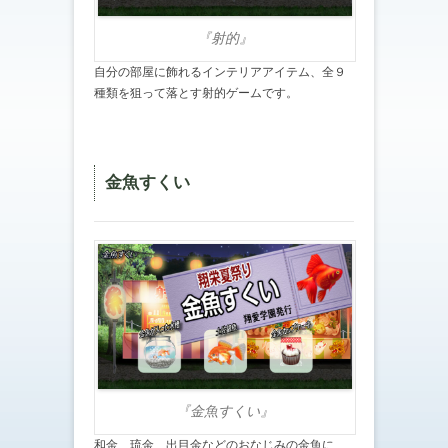
『射的』
自分の部屋に飾れるインテリアアイテム、全９
種類を狙って落とす射的ゲームです。
金魚すくい
『金魚すくい』
和金、琉金、出目金などのおなじみの金魚に、