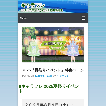
キャラフレ
二次元の住人になれる仮想学園都市
第1メニュー
コンテンツへ移動
Menu
2025『夏祭りイベント』特集ページ
Posted on
2025年8月12日
by
キャラフレ
■キャラフレ 2025夏祭りイベン
ト
２０２５年８月９日（土） １