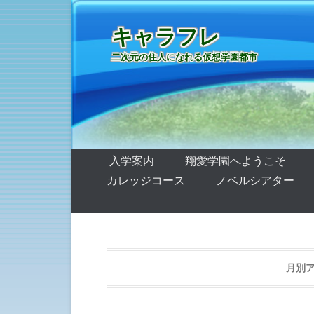
キャラフレ
二次元の住人になれる仮想学園都市
第1メニュー
コンテンツへ移動
入学案内
翔愛学園へようこそ
カレッジコース
ノベルシアター
月別