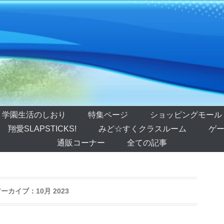
学園生活のしおり
特集ページ
ショッピングモール
翔愛SLAPSTICKS!
みど☆すくクラスルーム
ゲー
通販コーナー
全ての記事
アーカイブ：
10月 2023