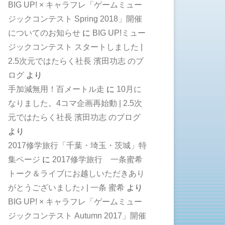
BIG UP! × キャラフレ「ゲームミュー
ジックコンテスト Spring 2018」開催
についてのお知らせ
に
BIG UP!ミュー
ジックコンテスト スタートしました |
2.5次元ではたらく社長 濱田功志 のブ
ログ
より
手加減無用！百メートル走
に
10月に
なりました。4コマ企画再始動 | 2.5次
元ではたらく社長 濱田功志 のブログ
より
2017修学旅行「千葉・埼玉・茨城」特
集ページ
に
2017修学旅行 一条蜜希
トーク＆ライブにお越しいただきあり
がとうございました♪ | 一条 蜜希
より
BIG UP! × キャラフレ「ゲームミュー
ジックコンテスト Autumn 2017」開催