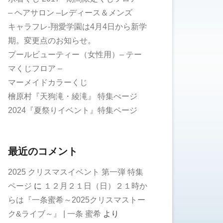
– ヘアサロン –レディース＆メンズ
キャラフレ-翔愛学園は4月4日から新学
期。変更点のお知らせ。
プールビューティー（女性用）– テー
マくじフロア –
マーメイドカラーくじ
檜原村『天狗滝・綾滝』 特集ぺージ
2024『夏祭りイベント』特集ページ
最近のコメント
2025 クリスマスイベント 第一弾 特集
ページ
に
１２月２１日（日）２１時か
らは『一条蜜希～2025クリスマストー
ク&ライブ～』 | 一条 蜜希
より