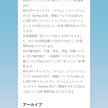
2025クリスマストーク&ライブ～』 | 一条 蜜希
より
BIG UP! × キャラフレ「ゲームミュージックコン
テスト Spring 2018」開催についてのお知らせ
に
BIG UP!ミュージックコンテスト スタートし
ました | 2.5次元ではたらく社長 濱田功志 のブロ
グ
より
手加減無用！百メートル走
に
10月になりまし
た。4コマ企画再始動 | 2.5次元ではたらく社長
濱田功志 のブログ
より
2017修学旅行「千葉・埼玉・茨城」特集ページ
に
2017修学旅行 一条蜜希トーク＆ライブにお
越しいただきありがとうございました♪ | 一条 蜜
希
より
BIG UP! × キャラフレ「ゲームミュージックコン
テスト Autumn 2017」開催についてのお知らせ
に
BIG UP! × キャラフレ「ゲームミュージック
コンテスト Autumn 2017」開催中です | 2.5次元
ではたらく社長 濱田功志 のブログ
より
アーカイブ