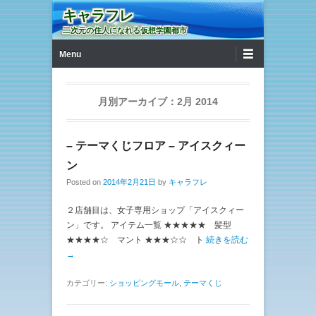
キャラフレ
二次元の住人になれる仮想学園都市
第1メニュー
コンテンツへ移動
Menu
月別アーカイブ：
2月 2014
– テーマくじフロア – アイスクィー
ン
Posted on
2014年2月21日
by
キャラフレ
２店舗目は、女子専用ショップ「アイスクィー
ン」です。 アイテム一覧 ★★★★★ 髪型
★★★★☆ マント ★★★☆☆ ト
続きを読む
→
カテゴリー:
ショッピングモール
,
テーマくじ