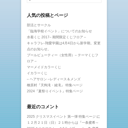
人気の投稿とページ
部活とサークル
「臨海学校イベント」についてのお知らせ
水着くじ 2017– 期間限定くじフロア –
キャラフレ-翔愛学園は4月4日から新学期。変更
点のお知らせ。
プールビューティー（女性用）– テーマくじフ
ロア –
マーメイドカラーくじ
イカラーくじ
– ヘアサロン –レディース＆メンズ
檜原村『天狗滝・綾滝』 特集ぺージ
2024『夏祭りイベント』特集ページ
最近のコメント
2025 クリスマスイベント 第一弾 特集ページ
に
１２月２１日（日）２１時からは『一条蜜希～