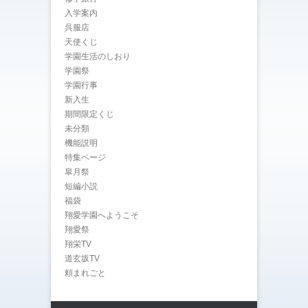
入学案内
呉服店
天使くじ
学園生活のしおり
学園祭
学園行事
新入生
期間限定くじ
未分類
機能説明
特集ページ
皐月祭
短編小説
福袋
翔愛学園へようこそ
翔愛祭
翔栄TV
道玄坂TV
頼まれごと