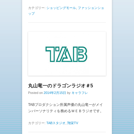
カテゴリー:
ショッピングモール
,
ファッションショ
ップ
丸山竜一のドラゴンラジオ＃5
Posted on
2014年2月15日
by
キャラフレ
TABプロダクション所属声優の丸山竜一がメイ
ンパーソナリティを務めるＷＥＢラジオです。
カテゴリー:
TABスタジオ
,
翔栄TV