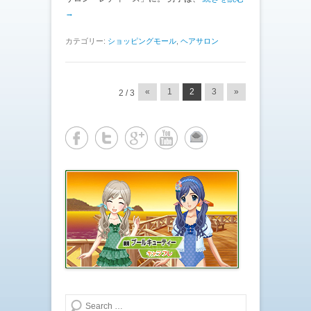
→
カテゴリー:
ショッピングモール
,
ヘアサロン
投稿ナビゲーション
«
1
2
3
»
2 / 3
検索する