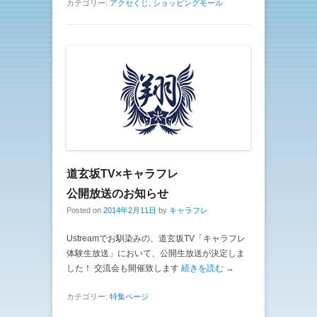
カテゴリー:
アクセくじ
,
ショッピングモール
道玄坂TV×キャラフレ
公開放送のお知らせ
Posted on
2014年2月11日
by
キャラフレ
Ustreamでお馴染みの、道玄坂TV「キャラフレ
体験生放送」において、公開生放送が決定しま
した！ 交流会も開催致します
続きを読む →
カテゴリー:
特集ページ