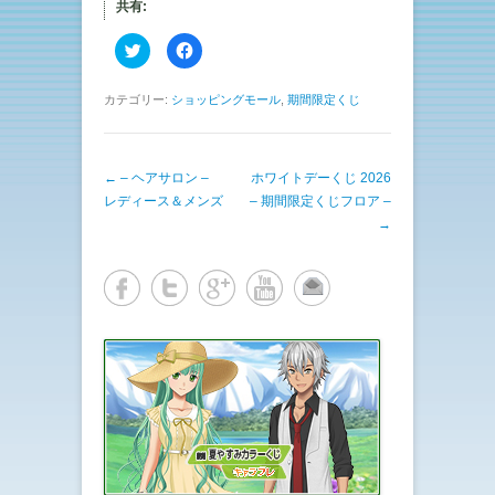
共有:
ク
F
リ
a
ッ
c
ク
e
し
b
カテゴリー:
ショッピングモール
,
期間限定くじ
て
o
T
o
w
k
i
で
t
共
投稿ナビゲーション
←
– ヘアサロン –
t
有
ホワイトデーくじ 2026
e
す
レディース＆メンズ
– 期間限定くじフロア –
r
る
で
に
→
共
は
有
ク
(
リ
新
ッ
し
ク
い
し
ウ
て
ィ
く
ン
だ
ド
さ
ウ
い
で
(
開
新
き
し
ま
い
す
ウ
)
ィ
ン
ド
ウ