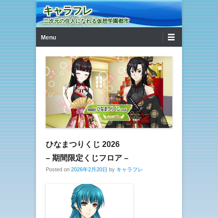
キャラフレ
二次元の住人になれる仮想学園都市
第1メニュー
コンテンツへ移動
Menu
ひなまつりくじ 2026
– 期間限定くじフロア –
Posted on
2026年2月20日
by
キャラフレ