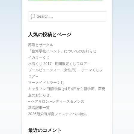
で
開
き
ま
検索する
す
)
人気の投稿とページ
部活とサークル
「臨海学校イベント」についてのお知らせ
イカラーくじ
水着くじ 2017– 期間限定くじフロア –
プールビューティー（女性用）– テーマくじフ
ロア –
マーメイドカラーくじ
キャラフレ-翔愛学園は4月4日から新学期。変更
点のお知らせ。
– ヘアサロン –レディース＆メンズ
新着記事一覧
2026翔栄海岸夏フェスティバル特集
最近のコメント