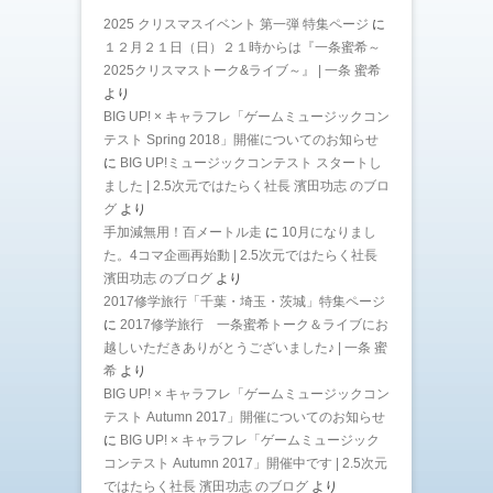
2025 クリスマスイベント 第一弾 特集ページ
に
１２月２１日（日）２１時からは『一条蜜希～
2025クリスマストーク&ライブ～』 | 一条 蜜希
より
BIG UP! × キャラフレ「ゲームミュージックコン
テスト Spring 2018」開催についてのお知らせ
に
BIG UP!ミュージックコンテスト スタートし
ました | 2.5次元ではたらく社長 濱田功志 のブロ
グ
より
手加減無用！百メートル走
に
10月になりまし
た。4コマ企画再始動 | 2.5次元ではたらく社長
濱田功志 のブログ
より
2017修学旅行「千葉・埼玉・茨城」特集ページ
に
2017修学旅行 一条蜜希トーク＆ライブにお
越しいただきありがとうございました♪ | 一条 蜜
希
より
BIG UP! × キャラフレ「ゲームミュージックコン
テスト Autumn 2017」開催についてのお知らせ
に
BIG UP! × キャラフレ「ゲームミュージック
コンテスト Autumn 2017」開催中です | 2.5次元
ではたらく社長 濱田功志 のブログ
より