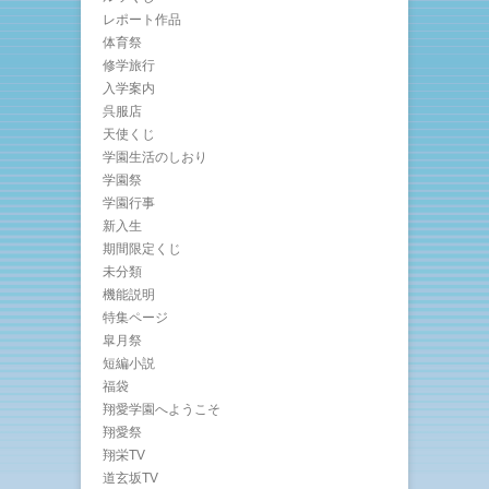
レポート作品
体育祭
修学旅行
入学案内
呉服店
天使くじ
学園生活のしおり
学園祭
学園行事
新入生
期間限定くじ
未分類
機能説明
特集ページ
皐月祭
短編小説
福袋
翔愛学園へようこそ
翔愛祭
翔栄TV
道玄坂TV