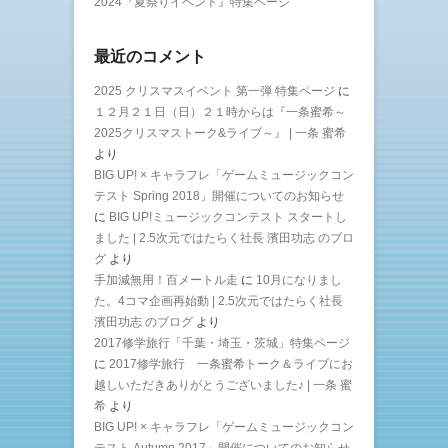
2024『夏祭りイベント』特集ページ
最近のコメント
2025 クリスマスイベント 第一弾 特集ページ
に
１２月２１日（日）２１時からは『一条蜜希～
2025クリスマストーク&ライブ～』 | 一条 蜜希
より
BIG UP! × キャラフレ「ゲームミュージックコン
テスト Spring 2018」開催についてのお知らせ
に
BIG UP!ミュージックコンテスト スタートし
ました | 2.5次元ではたらく社長 濱田功志 のブロ
グ
より
手加減無用！百メートル走
に
10月になりまし
た。4コマ企画再始動 | 2.5次元ではたらく社長
濱田功志 のブログ
より
2017修学旅行「千葉・埼玉・茨城」特集ページ
に
2017修学旅行 一条蜜希トーク＆ライブにお
越しいただきありがとうございました♪ | 一条 蜜
希
より
BIG UP! × キャラフレ「ゲームミュージックコン