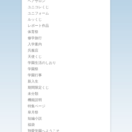
ヘアサロン
ユニコレくじ
ユニフォーム
ルッくじ
レポート作品
体育祭
修学旅行
入学案内
呉服店
天使くじ
学園生活のしおり
学園祭
学園行事
新入生
期間限定くじ
未分類
機能説明
特集ページ
皐月祭
短編小説
福袋
翔愛学園へようこそ