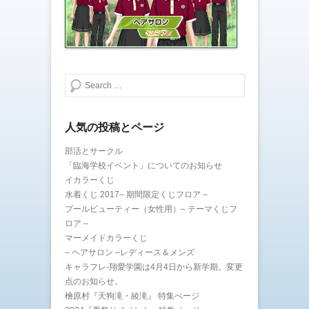
す
ウ
)
ィ
ン
ド
ウ
で
開
き
ま
検索する
す
)
人気の投稿とページ
部活とサークル
「臨海学校イベント」についてのお知らせ
イカラーくじ
水着くじ 2017– 期間限定くじフロア –
プールビューティー（女性用）– テーマくじフ
ロア –
マーメイドカラーくじ
– ヘアサロン –レディース＆メンズ
キャラフレ-翔愛学園は4月4日から新学期。変更
点のお知らせ。
檜原村『天狗滝・綾滝』 特集ぺージ