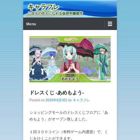
キャラフレ
二次元の住人になれる仮想学園都市
第1メニュー
コンテンツへ移動
Menu
ドレスくじ -あめもよう-
Posted on
2016年6月3日
by
キャラフレ
ショッピングモールのドレスくじフロアに「あ
めもよう」がオープン致しました。
１回３００コイン（有料ゲーム内通貨）で、く
じをひくことができます。