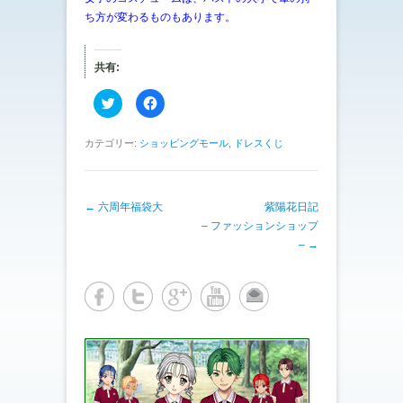
ち方が変わるものもあります。
共有:
ク
F
リ
a
ッ
c
ク
e
し
b
カテゴリー:
ショッピングモール
,
ドレスくじ
て
o
T
o
w
k
i
で
t
共
投稿ナビゲーション
←
六周年福袋大
t
有
紫陽花日記
e
す
– ファッションショップ
r
る
で
に
–
→
共
は
有
ク
(
リ
新
ッ
し
ク
い
し
ウ
て
ィ
く
ン
だ
ド
さ
ウ
い
で
(
開
新
き
し
ま
い