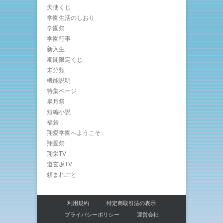
天使くじ
学園生活のしおり
学園祭
学園行事
新入生
期間限定くじ
未分類
機能説明
特集ページ
皐月祭
短編小説
福袋
翔愛学園へようこそ
翔愛祭
翔栄TV
道玄坂TV
頼まれごと
利用規約
特定商取引法の表示
プライバシーポリシー
運営会社