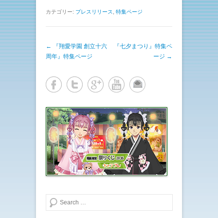
ッ
c
ク
e
し
b
カテゴリー:
プレスリリース
,
特集ページ
て
o
T
o
w
k
i
で
t
共
投稿ナビゲーション
←
『翔愛学園 創立十六
t
有
『七夕まつり』特集ペ
e
す
周年』特集ページ
ージ
→
r
る
で
に
共
は
有
ク
(
リ
新
ッ
し
ク
い
し
ウ
て
ィ
く
ン
だ
ド
さ
ウ
い
で
(
開
新
き
し
ま
い
す
ウ
)
ィ
ン
ド
ウ
で
開
き
検索する
ま
す
)