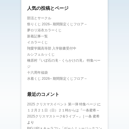
人気の投稿とページ
部活とサークル
祭りくじ 2026– 期間限定くじフロア –
夢ロリ浴衣カラーくじ
新着記事一覧
イカラーくじ
翔愛学園高等部 入学願書受付中
ルシフェルッくじ
檜原村『いぼ石の滝・くらかけの滝』 特集ぺー
ジ
十六周年福袋
水着くじ 2026– 期間限定くじフロア –
最近のコメント
2025 クリスマスイベント 第一弾 特集ページ
に
１２月２１日（日）２１時からは『一条蜜希～
2025クリスマストーク&ライブ～』 | 一条 蜜希
より
BIG UP! × キャラフレ「ゲームミュージックコン