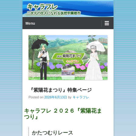
キャラフレ
二次元の住人になれる仮想学園都市
第1メニュー
コンテンツへ移動
Menu
『紫陽花まつり』特集ページ
Posted on
2026年6月13日
by
キャラフレ
キャラフレ ２０２６『紫陽花ま
つり』
かたつむりレース