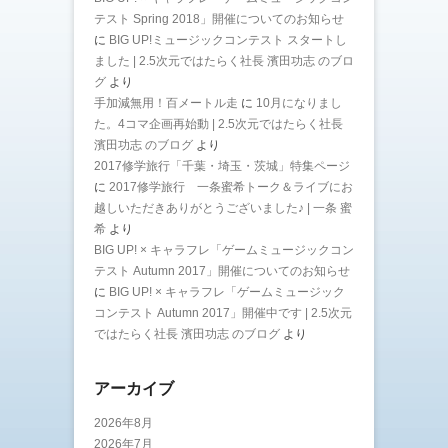
テスト Spring 2018」開催についてのお知らせ
に
BIG UP!ミュージックコンテスト スタートし
ました | 2.5次元ではたらく社長 濱田功志 のブロ
グ
より
手加減無用！百メートル走
に
10月になりまし
た。4コマ企画再始動 | 2.5次元ではたらく社長
濱田功志 のブログ
より
2017修学旅行「千葉・埼玉・茨城」特集ページ
に
2017修学旅行 一条蜜希トーク＆ライブにお
越しいただきありがとうございました♪ | 一条 蜜
希
より
BIG UP! × キャラフレ「ゲームミュージックコン
テスト Autumn 2017」開催についてのお知らせ
に
BIG UP! × キャラフレ「ゲームミュージック
コンテスト Autumn 2017」開催中です | 2.5次元
ではたらく社長 濱田功志 のブログ
より
アーカイブ
2026年8月
2026年7月