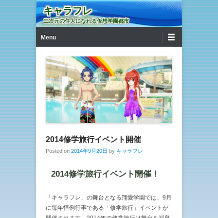
キャラフレ
二次元の住人になれる仮想学園都市
第1メニュー
コンテンツへ移動
Menu
2014修学旅行イベント開催
Posted on
2014年9月20日
by
キャラフレ
2014修学旅行イベント開催！
「キャラフレ」の舞台となる翔愛学園では、9月
に毎年恒例行事である「修学旅行」イベントが
開催されます。2014年の修学旅行は舞台を福島