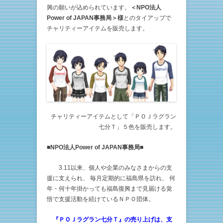
興の願いが込められています。
＜NPO法人
Power of JAPAN事務局＞様
とのタイアップで
チャリティーアイテムを販売します。
チャリティーアイテムとして「ＰＯＪラグラン
七分Ｔ」５色を販売します。
■NPO法人Power of JAPAN事務局■
3.11以来、個人や企業のみなさまからの支
援に支えられ、 毎月定期的に福島県を訪れ、 何
年・何十年掛かっても福島復興まで見届ける覚
悟で支援活動を続けているＮＰＯ団体。
『
ＰＯＪラグラン七分Ｔ
』の売り上げは、支