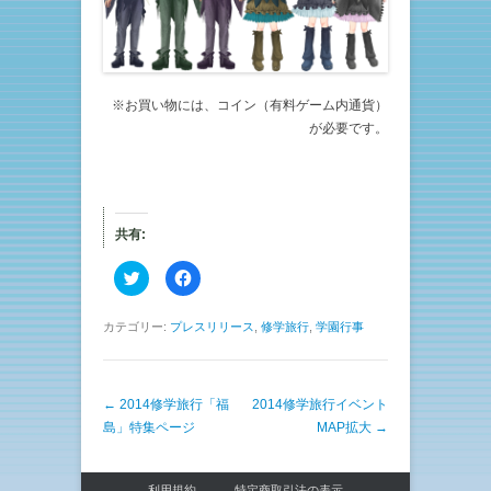
※お買い物には、コイン（有料ゲーム内通貨）
が必要です。
共有:
ク
F
リ
a
ッ
c
ク
e
し
b
カテゴリー:
プレスリリース
,
修学旅行
,
学園行事
て
o
T
o
w
k
i
で
t
共
投稿ナビゲーション
←
2014修学旅行「福
t
有
2014修学旅行イベント
e
す
島」特集ページ
MAP拡大
→
r
る
で
に
共
は
有
ク
(
リ
利用規約
特定商取引法の表示