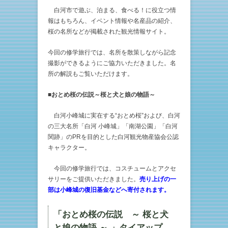
白河市で遊ぶ、泊まる、食べる！に役立つ情
報はもちろん、イベント情報や名産品の紹介、
桜の名所などが掲載された観光情報サイト。
今回の修学旅行では、名所を散策しながら記念
撮影ができるようにご協力いただきました。名
所の解説もご覧いただけます。
■おとめ桜の伝説～桜と犬と娘の物語～
白河小峰城に実在する“おとめ桜”および、白河
の三大名所「白河 小峰城」「南湖公園」「白河
関跡」のPRを目的とした白河観光物産協会公認
キャラクター。
今回の修学旅行では、コスチュームとアクセ
サリーをご提供いただきました。
売り上げの一
部は小峰城の復旧基金などへ寄付されます。
「おとめ桜の伝説 ～ 桜と犬
と娘の物語 ～ 」タイアップ