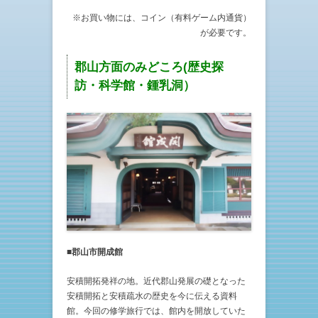
※お買い物には、コイン（有料ゲーム内通貨）
が必要です。
郡山方面のみどころ(歴史探
訪・科学館・鍾乳洞）
■郡山市開成館
安積開拓発祥の地。近代郡山発展の礎となった
安積開拓と安積疏水の歴史を今に伝える資料
館。今回の修学旅行では、館内を開放していた