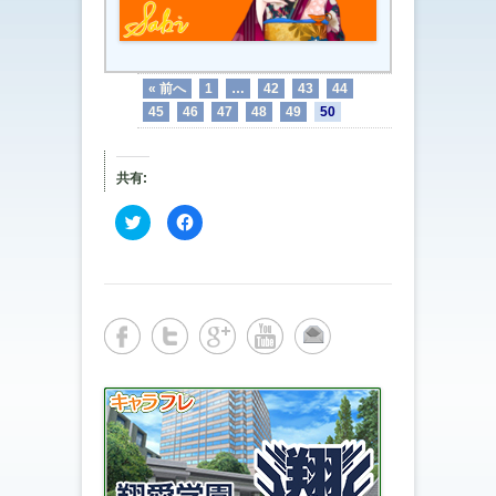
« 前へ
1
…
42
43
44
45
46
47
48
49
50
共有:
ク
F
リ
a
ッ
c
ク
e
し
b
て
o
T
o
w
k
i
で
t
共
t
有
e
す
r
る
で
に
共
は
有
ク
(
リ
新
ッ
し
ク
い
し
ウ
て