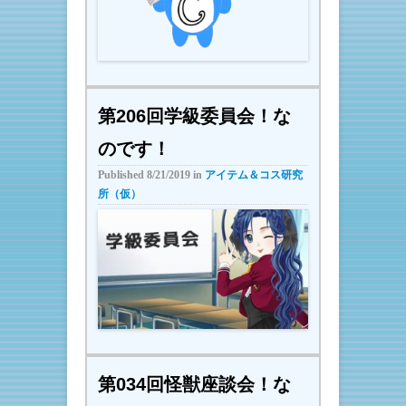
第206回学級委員会！な
のです！
Published
8/21/2019
in
アイテム＆コス研究
所（仮）
第034回怪獣座談会！な