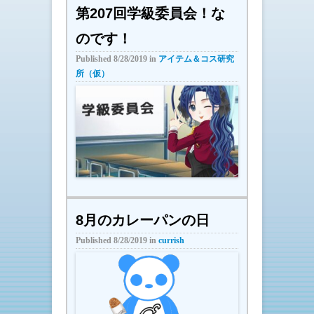
第207回学級委員会！な
のです！
Published
8/28/2019
in
アイテム＆コス研究
所（仮）
8月のカレーパンの日
Published
8/28/2019
in
currish