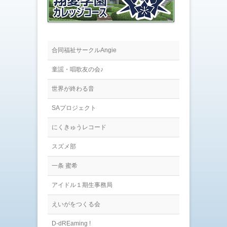
ィ
く
ン
だ
ド
さ
ウ
い
で
(
開
新
き
し
ま
い
す
ウ
合同福祉サークルAngie
)
ィ
ン
ド
童謡・唱歌友の会♪
ウ
で
開
世界が終わる音
き
ま
す
SAプロジェクト
)
にくきゅうレコード
スズメ部
一条 蜜希
アイドル１期生事務局
えいがをつくる会
D-dREaming !