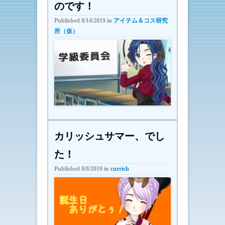
のです！
Published
8/14/2019
in
アイテム＆コス研究
所（仮）
カリッシュサマー、でし
た！
Published
8/8/2019
in
currish