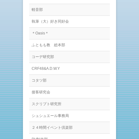
軽音部
執筆（大）好き同好会
＊Oasis＊
ふともも教 総本部
コーデ研究部
CRF48&A.D.W.Y
コタツ部
接客研究会
スクリプト研究所
シュシュエール事務局
２４時間イベント倶楽部