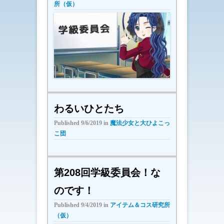
所（仮）
わるいひとたち
Published
9/6/2019
in
魔法少女と大ひよこっ
こ団
第208回学級委員会！な
のです！
Published
9/4/2019
in
アイテム＆コス研究所
（仮）