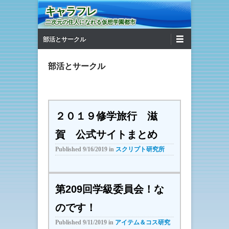
キャラフレ
二次元の住人になれる仮想学園都市
第1メニュー
コンテンツへ移動
部活とサークル
部活とサークル
２０１９修学旅行 滋
賀 公式サイトまとめ
Published
9/16/2019
in
スクリプト研究所
第209回学級委員会！な
のです！
Published
9/11/2019
in
アイテム＆コス研究