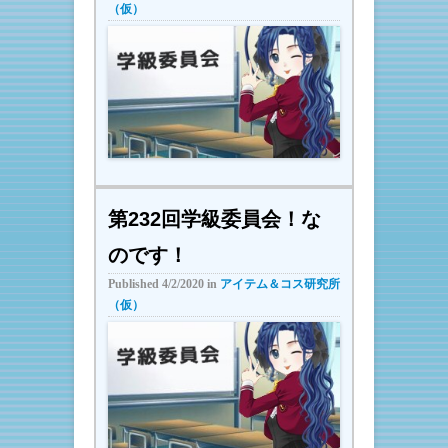
（仮）
第232回学級委員会！な
のです！
Published
4/2/2020
in
アイテム＆コス研究所
（仮）