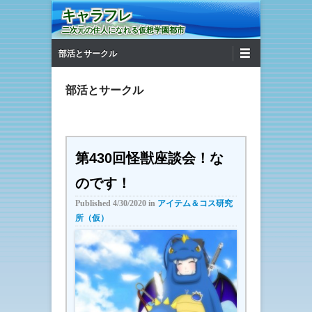
キャラフレ
二次元の住人になれる仮想学園都市
第1メニュー
コンテンツへ移動
部活とサークル
部活とサークル
第430回怪獣座談会！な
のです！
Published
4/30/2020
in
アイテム＆コス研究
所（仮）