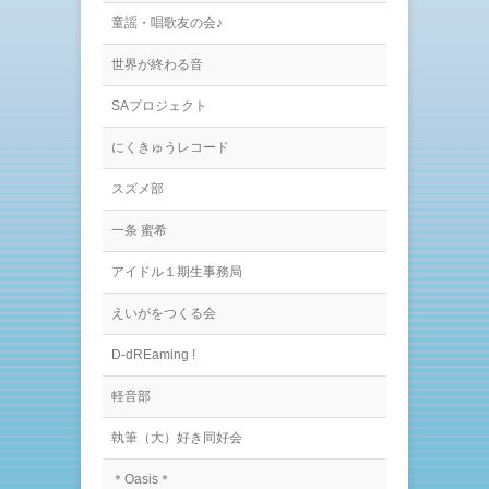
ン
ド
童謡・唱歌友の会♪
ウ
で
開
世界が終わる音
き
ま
す
SAプロジェクト
)
にくきゅうレコード
スズメ部
一条 蜜希
アイドル１期生事務局
えいがをつくる会
D-dREaming !
軽音部
執筆（大）好き同好会
＊Oasis＊