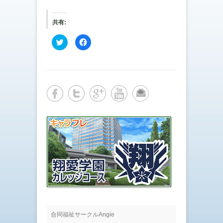
共有:
ク
F
リ
a
ッ
c
ク
e
し
b
て
o
T
o
w
k
i
で
t
共
t
有
e
す
r
る
で
に
共
は
有
ク
(
リ
新
ッ
し
ク
い
し
ウ
て
ィ
く
ン
だ
ド
さ
ウ
い
で
(
開
新
き
し
ま
い
す
ウ
合同福祉サークルAngie
)
ィ