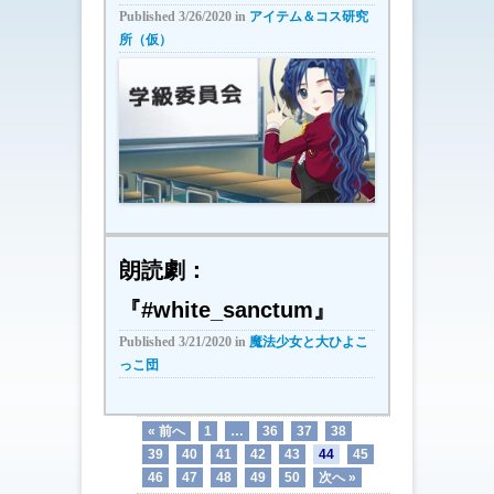
Published
3/26/2020
in
アイテム＆コス研究
所（仮）
朗読劇：
『#white_sanctum』
Published
3/21/2020
in
魔法少女と大ひよこ
っこ団
« 前へ
1
…
36
37
38
39
40
41
42
43
44
45
46
47
48
49
50
次へ »