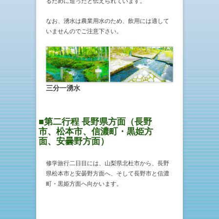
るために造ったと伝えられています。
なお、湧水は農業用水のため、飲用には適して
いませんのでご注意下さい。
三分一湧水
■第二行程 長野県方面（長野
市、松本市、信濃町・黒姫方
面、安曇野方面）
修学旅行二日目には、山梨県北杜市から、長野
県松本市と安曇野方面へ、そして長野市と信濃
町・黒姫方面へ向かいます。