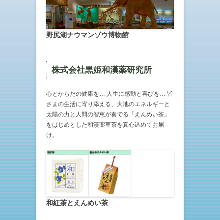
野尻湖ナウマンゾウ博物館
株式会社黒姫和漢薬研究所
心とからだの健康を… 人生に感動と喜びを… 皆
さまの生活に寄り添える、大地のエネルギーと
太陽の力と人間の智恵が奏でる「えんめい茶」
をはじめとした和漢薬草茶を真心込めてお届
け。
和紅茶とえんめい茶