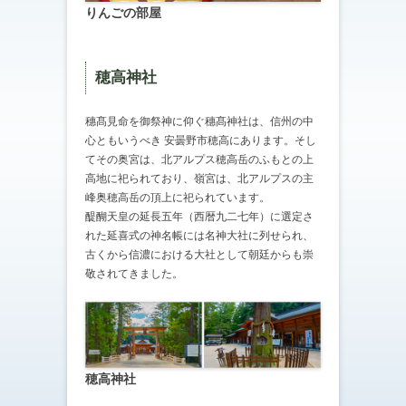
りんごの部屋
穂高神社
穗髙見命を御祭神に仰ぐ穗髙神社は、信州の中
心ともいうべき 安曇野市穂高にあります。そし
てその奥宮は、北アルプス穂高岳のふもとの上
高地に祀られており、嶺宮は、北アルプスの主
峰奥穂高岳の頂上に祀られています。
醍醐天皇の延長五年（西暦九二七年）に選定さ
れた延喜式の神名帳には名神大社に列せられ、
古くから信濃における大社として朝廷からも崇
敬されてきました。
穂高神社