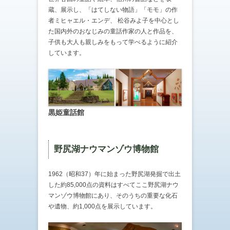
蔵、展示し、「はてしない物語」「モモ」の作
者ミヒャエル・エンデ、 松谷みよ子を中心とし
た国内外のおなじみの童話作家の人と作品を、
子供も大人も親しみをもって学べるように紹介
しています。
黒姫童話館
野尻湖ナウマンゾウ博物館
1962（昭和37）年に始まった野尻湖発掘で出土
した約85,000点の資料はすべてここ野尻湖ナウ
マンゾウ博物館にあり、そのうちの重要な化石
や遺物、約1,000点を展示しています。