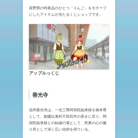
長野県の特産品のひとつ「りんご」をモチーフ
にしたアイテムが当たるくじショップです。
アップルっくじ
善光寺
信州善光寺は、一光三尊阿弥陀如来様を御本尊
として、創建以来約千四百年の長きに亘り、阿
弥陀如来様との結縁の場として、民衆の心の拠
り所として深く広い信仰を得ている。