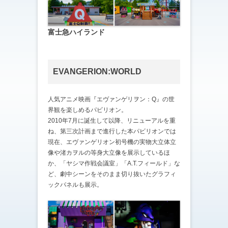
富士急ハイランド
EVANGERION:WORLD
人気アニメ映画『エヴァンゲリヲン：Q』の世
界観を楽しめるパビリオン。
2010年7月に誕生して以降、リニューアルを重
ね、第三次計画まで進行した本パビリオンでは
現在、エヴァンゲリオン初号機の実物大立体立
像や渚カヲルの等身大立像を展示しているほ
か、「ヤシマ作戦会議室」「A.T.フィールド」な
ど、劇中シーンをそのまま切り抜いたグラフィ
ックパネルも展示。