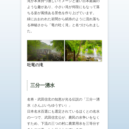
滝が本来持つ激しいイメージと違い日本庭園の
ような趣があり、小さい滝が何段にもなって落
ちる姿が風情ある景色を作り上げています。
緑におおわれた岩間から絹糸のように流れ落ち
る神秘さから「竜の吐く滝」と名づけられまし
た。
吐竜の滝
三分一湧水
名将・武田信玄の知恵が光る伝説の「三分一湧
水（さんぶいちゆうすい）」
日本名水百選にも選定されているほくとの名水
の一つで、武田信玄公が、農民の水争いをなく
すため、下流の三つの村に農業用水を三等分す