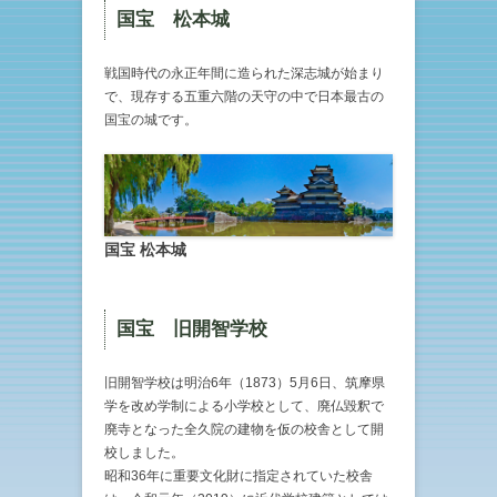
国宝 松本城
戦国時代の永正年間に造られた深志城が始まり
で、現存する五重六階の天守の中で日本最古の
国宝の城です。
国宝 松本城
国宝 旧開智学校
旧開智学校は明治6年（1873）5月6日、筑摩県
学を改め学制による小学校として、廃仏毀釈で
廃寺となった全久院の建物を仮の校舎として開
校しました。
昭和36年に重要文化財に指定されていた校舎