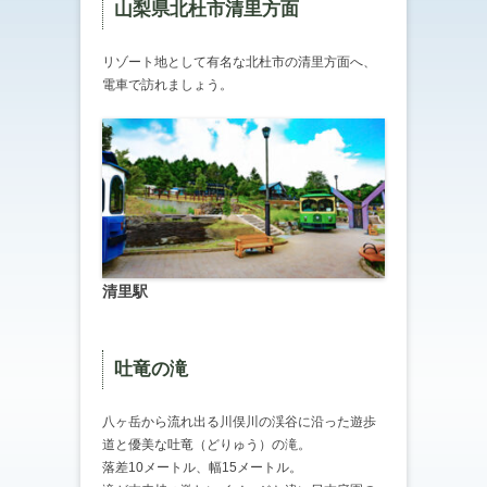
山梨県北杜市清里方面
リゾート地として有名な北杜市の清里方面へ、
電車で訪れましょう。
清里駅
吐竜の滝
八ヶ岳から流れ出る川俣川の渓谷に沿った遊歩
道と優美な吐竜（どりゅう）の滝。
落差10メートル、幅15メートル。