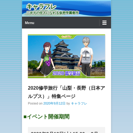
キャラフレ
二次元の住人になれる仮想学園都市
第1メニュー
コンテンツへ移動
Menu
2020修学旅行「山梨・長野（日本ア
ルプス）」特集ページ
Posted on
2020年9月12日
by
キャラフレ
■イベント開催期間