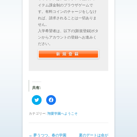
イテム課金制のブラウザゲームで
す。有料コインのチャージをしなけ
れば、請求されることは一切ありま
せん。
入学希望者は、以下の[新規登録]ボタ
ンからアカウントの登録へお進みく
ださい。
共有:
ク
F
リ
a
ッ
c
ク
e
し
b
カテゴリー:
翔愛学園へようこそ
て
o
T
o
w
k
i
で
t
共
投稿ナビゲーション
←
夢うつつ、春の学園
t
有
夏のデートは命が