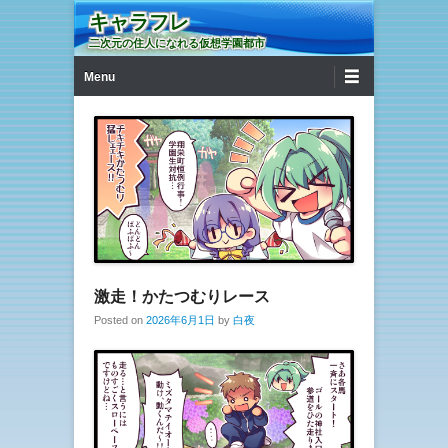
キャラフレ
二次元の住人になれる仮想学園都市
第1メニュー
コンテンツへ移動
Menu
激走！かたつむりレース
Posted on
2026年6月1日
by
白夜