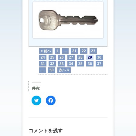
« 前へ
1
…
21
22
23
24
25
26
27
28
29
30
31
32
33
34
35
36
37
…
50
次へ »
共有:
ク
F
リ
a
ッ
c
ク
e
し
b
て
o
T
o
w
k
i
で
コメントを残す
t
共
t
有