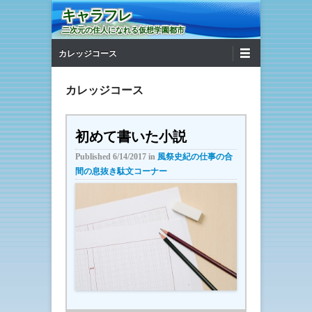
キャラフレ
二次元の住人になれる仮想学園都市
第1メニュー
コンテンツへ移動
カレッジコース
カレッジコース
初めて書いた小説
Published
6/14/2017
in
風祭史紀の仕事の合
間の息抜き駄文コーナー