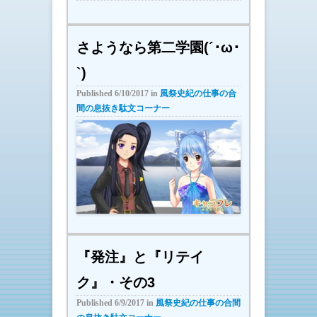
さようなら第二学園(´･ω･
`)
Published
6/10/2017
in
風祭史紀の仕事の合
間の息抜き駄文コーナー
『発注』と『リテイ
ク』・その3
Published
6/9/2017
in
風祭史紀の仕事の合間