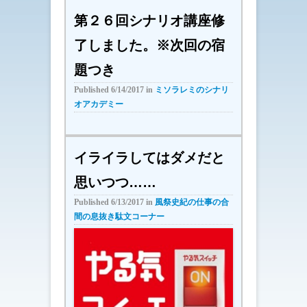
第２６回シナリオ講座修
了しました。※次回の宿
題つき
Published
6/14/2017
in
ミソラレミのシナリ
オアカデミー
イライラしてはダメだと
思いつつ……
Published
6/13/2017
in
風祭史紀の仕事の合
間の息抜き駄文コーナー