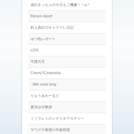
成白きっちゃの今日もご機嫌！＾ω＾
Rena's report
村上真紅のキャラフレ日記
ゆづ色レポート
c255
守護月天
Cherry?Cinderella
- little ravie blog -
りゅうあわーるど
夏宮ゆず教授
ミソラレミのシナリオアカデミー
サワグチ教授の作曲部屋