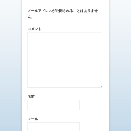
e
す
r
る
で
に
メールアドレスが公開されることはありませ
共
は
ん。
有
ク
(
リ
新
ッ
し
ク
コメント
い
し
ウ
て
ィ
く
ン
だ
ド
さ
ウ
い
で
(
開
新
き
し
ま
い
す
ウ
)
ィ
ン
ド
ウ
で
開
き
ま
名前
す
)
メール