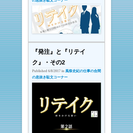
の息抜き駄文コーナー
『発注』と『リテイ
ク』・その2
Published
6/8/2017
in
風祭史紀の仕事の合間
の息抜き駄文コーナー