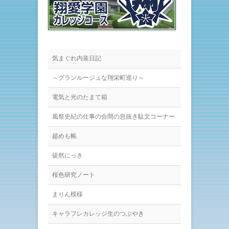
気まぐれ内装日記
～グランルージュな翔栄町巡り～
電気と光のたまて箱
風祭史紀の仕事の合間の息抜き駄文コーナー
超めも帳
徒然にっき
桜色研究ノート
まりん模様
キャラフレカレッジ生のつぶやき