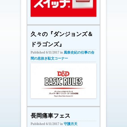
久々の『ダンジョンズ＆
ドラゴンズ』
Published
6/11/2017
in
風祭史紀の仕事の合
間の息抜き駄文コーナー
長岡痛車フェス
Published
6/11/2017
in
守護月天