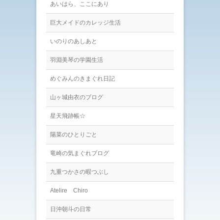
あいはら、ここにあり
巨大メイドのカレッジ生活
いのりのあしあと
羽淵美琴の学園生活
めぐみんのきまぐれ日記
山ヶ城由衣のブログ
星天飛跡帳☆
陽菜のひとりごと
竜崎の気まぐれブログ
九重つかさの暇つぶし
Atelire Chiro
日沖朝斗の日常