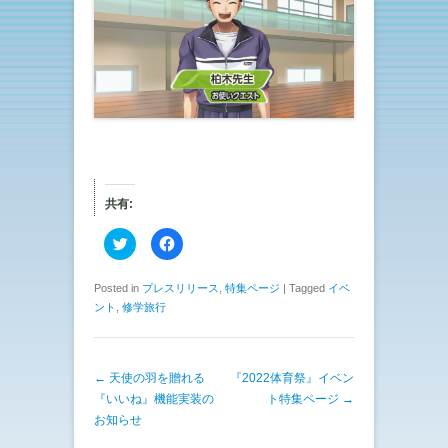
共有:
ク
F
リ
a
ッ
c
ク
e
し
b
Posted in
プレスリリース
,
特集ページ
|
Tagged
イベ
て
o
ント
,
修学旅行
T
o
w
k
i
で
t
共
t
有
e
す
投稿ナビゲーション
←
天使の羽を贈れる
『2022体育祭』イベン
r
る
で
に
『いいね』機能実装の
ト特集ページ
→
共
は
有
ク
お知らせ
(
リ
新
ッ