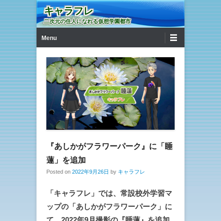
キャラフレ
二次元の住人になれる仮想学園都市
第1メニュー
コンテンツへ移動
Menu
『あしかがフラワーパーク』に「睡
蓮」を追加
Posted on
2022年9月26日
by
キャラフレ
「キャラフレ」では、常設校外学習マ
ップの「あしかがフラワーパーク」に
て、2022年9月撮影の『睡蓮』を追加