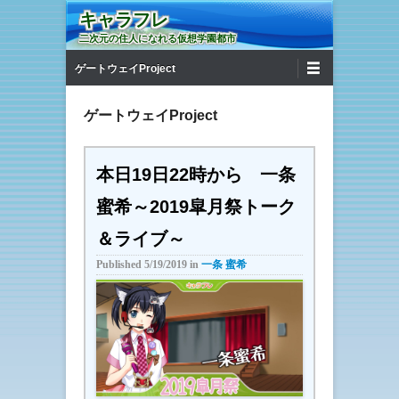
キャラフレ
二次元の住人になれる仮想学園都市
第1メニュー
コンテンツへ移動
ゲートウェイProject
ゲートウェイProject
本日19日22時から 一条
蜜希～2019皐月祭トーク
＆ライブ～
Published
5/19/2019
in
一条 蜜希