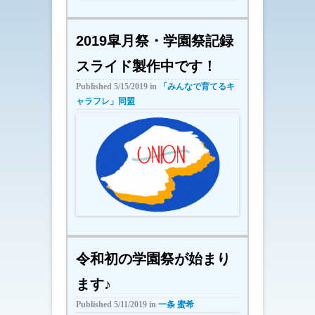
2019皐月祭・学園祭記録
スライド製作中です！
Published
5/15/2019
in
「みんなで育てるキ
ャラフレ」同盟
令和初の学園祭が始まり
ます♪
Published
5/11/2019
in
一条 蜜希