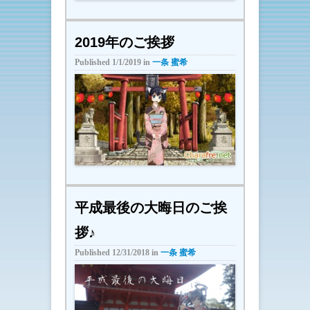
2019年のご挨拶
Published
1/1/2019
in
一条 蜜希
平成最後の大晦日のご挨
拶♪
Published
12/31/2018
in
一条 蜜希