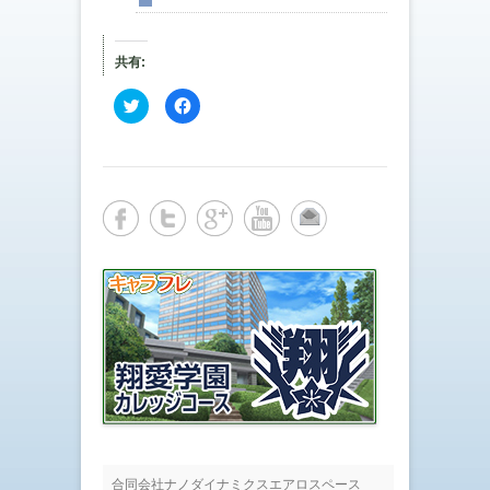
共有:
ク
F
リ
a
ッ
c
ク
e
し
b
て
o
T
o
w
k
i
で
t
共
t
有
e
す
r
る
で
に
共
は
有
ク
(
リ
新
ッ
し
ク
い
し
ウ
て
ィ
く
ン
だ
ド
さ
ウ
い
で
(
開
新
き
し
ま
い
す
ウ
合同会社ナノダイナミクスエアロスペース