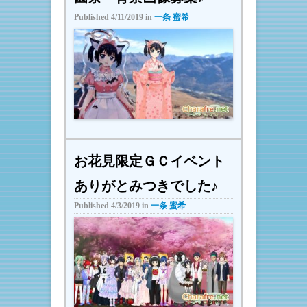
Published
4/11/2019
in
一条 蜜希
お花見限定ＧＣイベント
ありがとみつきでした♪
Published
4/3/2019
in
一条 蜜希