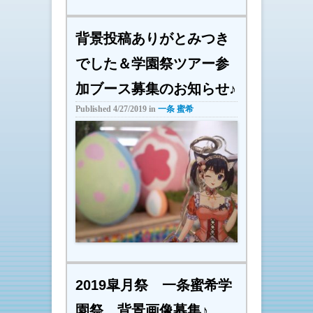
背景投稿ありがとみつき
でした＆学園祭ツアー参
加ブース募集のお知らせ♪
Published
4/27/2019
in
一条 蜜希
2019皐月祭 一条蜜希学
園祭 背景画像募集♪