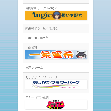
)
ィ
ン
ド
合同福祉サークルAngie
ウ
で
開
き
ま
す
)
翔栄町ドラマ制作委員会
Ranampia事務所
一条 蜜希
吉満ファーム
あしかがフラワーパーク
アミーゴマン画廊