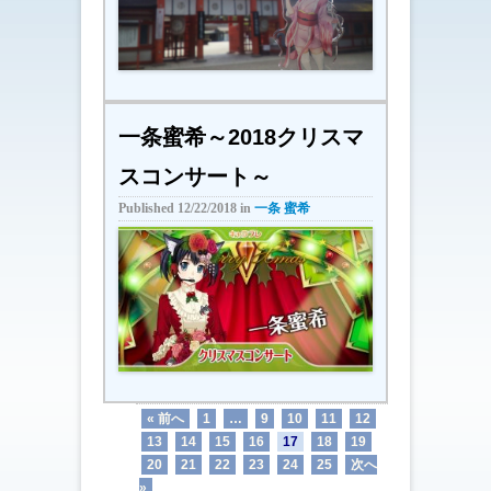
一条蜜希～2018クリスマ
スコンサート～
Published
12/22/2018
in
一条 蜜希
« 前へ
1
…
9
10
11
12
13
14
15
16
17
18
19
20
21
22
23
24
25
次へ
»