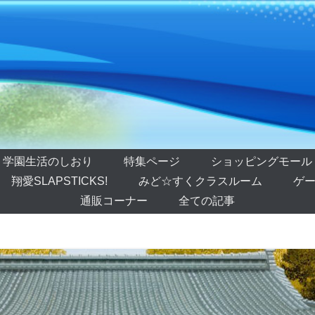
学園生活のしおり
特集ページ
ショッピングモール
翔愛SLAPSTICKS!
みど☆すくクラスルーム
ゲー
通販コーナー
全ての記事