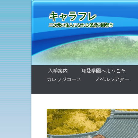
キャラフレ
二次元の住人になれる仮想学園都市
第1メニュー
コンテンツへ移動
入学案内
翔愛学園へようこそ
カレッジコース
ノベルシアター