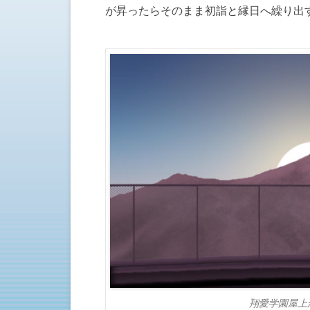
が昇ったらそのまま初詣と縁日へ繰り出
翔愛学園屋上