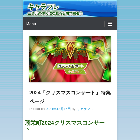
キャラフレ
二次元の住人になれる仮想学園都市
第1メニュー
コンテンツへ移動
Menu
2024「クリスマスコンサート」特集
ページ
Posted on
2024年12月13日
by
キャラフレ
翔栄町2024クリスマスコンサー
ト