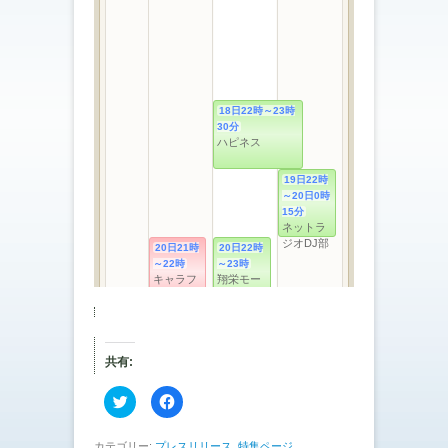
共有:
ク
F
リ
a
ッ
c
ク
e
し
b
カテゴリー:
プレスリリース
,
特集ページ