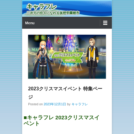
キャラフレ
二次元の住人になれる仮想学園都市
第1メニュー
コンテンツへ移動
Menu
2023クリスマスイベント 特集ペー
ジ
Posted on
2023年12月1日
by
キャラフレ
■キャラフレ 2023クリスマスイ
ベント