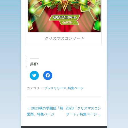
クリスマスコンサート
共有:
ク
F
リ
a
ッ
c
ク
e
し
b
カテゴリー:
プレスリリース
,
特集ページ
て
o
T
o
w
k
i
で
t
共
投稿ナビゲーション
←
2023秋の学園祭「翔
t
有
2023「クリスマスコン
e
す
愛祭」特集ページ
サート」特集ページ
→
r
る
で
に
共
は
有
ク