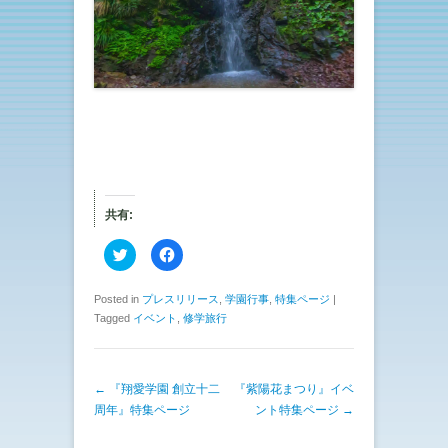
共有:
ク
F
リ
a
ッ
c
ク
e
し
b
Posted in
プレスリリース
,
学園行事
,
特集ページ
|
て
o
Tagged
イベント
,
修学旅行
T
o
w
k
i
で
t
共
t
有
e
す
投稿ナビゲーション
←
『翔愛学園 創立十二
『紫陽花まつり』イベ
r
る
で
に
周年』特集ページ
ント特集ページ
→
共
は
有
ク
(
リ