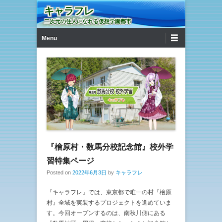
キャラフレ
二次元の住人になれる仮想学園都市
第1メニュー
コンテンツへ移動
Menu
『檜原村・数馬分校記念館』校外学
習特集ページ
Posted on
2022年6月3日
by
キャラフレ
『キャラフレ』では、東京都で唯一の村『檜原
村』全域を実装するプロジェクトを進めていま
す。今回オープンするのは、南秋川側にある