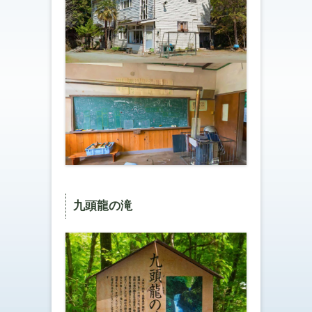
九頭龍の滝