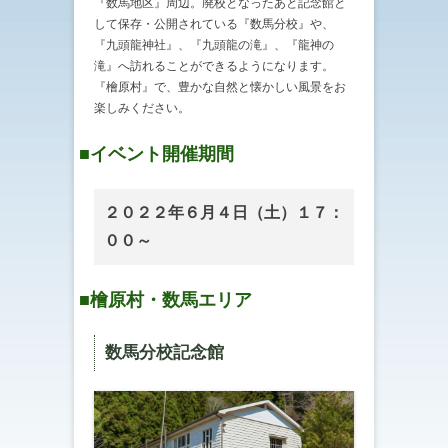
『数馬地区』周辺。廃校となったあと記念館と
して保存・公開されている『数馬分校』や、
『九頭龍神社』、『九頭龍の滝』、『龍神の
滝』へ訪れることができるようになります。
『檜原村』で、豊かな自然と懐かしい風景をお
楽しみください。
■イベント開催期間
２０２２年６月４日（土）１７：
００～
■檜原村・数馬エリア
数馬分校記念館