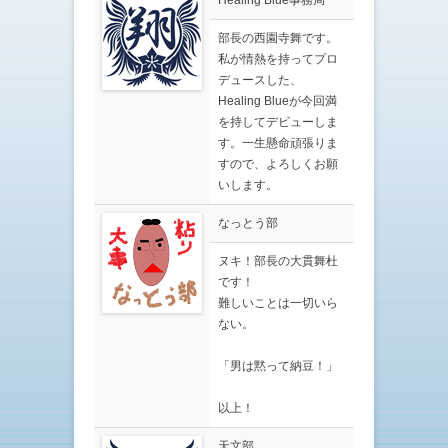
部長の西園寺舞です。
私が情熱を持ってプロ
デュースした、
Healing Blueが今回満
を持してデビューしま
す。一生懸命頑張りま
すので、よろしくお願
いします。
なっとう部
ヌキ！部長の大貫舞杜
です！
難しいことは一切いら
ない。
「男は黙って納豆！」
以上！
天文部