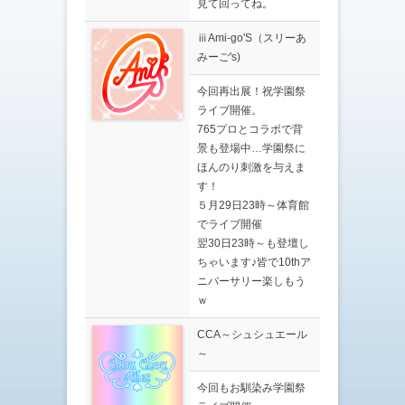
見て回ってね。
ⅲAmi-go'S（スリーあ
みーご's)
今回再出展！祝学園祭
ライブ開催。
765プロとコラボで背
景も登場中…学園祭に
ほんのり刺激を与えま
す！
５月29日23時～体育館
でライブ開催
翌30日23時～も登壇し
ちゃいます♪皆で10thア
ニバーサリー楽しもう
ｗ
CCA～シュシュエール
～
今回もお馴染み学園祭