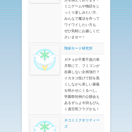
ミニゲームや物語をじ
っくり楽しみたい方、
みんなで魔法を作って
ワイワイしたい方も
ぜひ気軽にお越しくだ
さいませー！
翔栄モード研究所
ガチョが不要不急の皐
月祭にて、フミゴンが
自粛しない企画強行？
イカタコ投げで顔を黒
くしながら美しい薔薇
を咲かせにくるべし。
学園祭恒例の公聴会も
あるずらよ今回もぴん
く過労死フラグかも！
ネコミミクオリティー
ズ