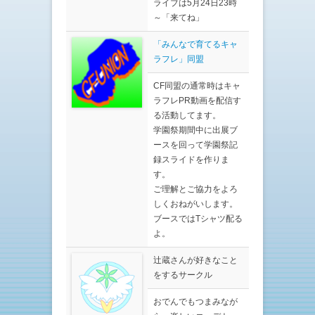
ライブは5月24日23時
～「来てね」
「みんなで育てるキャ
ラフレ」同盟
CF同盟の通常時はキャ
ラフレPR動画を配信す
る活動してます。
学園祭期間中に出展ブ
ースを回って学園祭記
録スライドを作りま
す。
ご理解とご協力をよろ
しくおねがいします。
ブースではTシャツ配る
よ。
辻蔵さんが好きなこと
をするサークル
おでんでもつまみなが