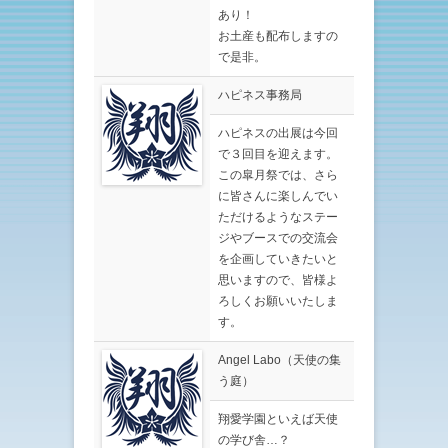
あり！
お土産も配布しますの
で是非。
ハピネス事務局
ハピネスの出展は今回
で３回目を迎えます。
この皐月祭では、さら
に皆さんに楽しんでい
ただけるようなステー
ジやブースでの交流会
を企画していきたいと
思いますので、皆様よ
ろしくお願いいたしま
す。
Angel Labo（天使の集
う庭）
翔愛学園といえば天使
の学び舎…？