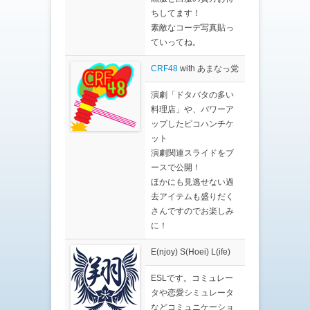
ちしてます！
素敵なコーデ写真貼っ
ていってね。
CRF48
with あまなっ党
演劇「ドタバタの多い
料理店」や、パワーア
ップしたピコハンチケ
ット
演劇関連スライドをブ
ースで公開！
ほかにも見逃せない過
去アイテムも盛りだく
さんですのでお楽しみ
に！
E(njoy) S(Hoei) L(ife)
ESLです。コミュレー
タや恋愛シミュレータ
などコミュニケーショ