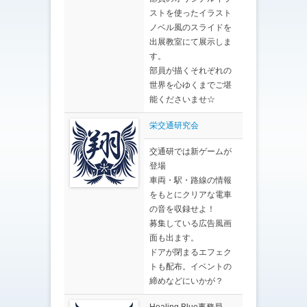
ストを使ったイラスト
ノベル風のスライドを
出展教室にて展示しま
す。
部員が描くそれぞれの
世界を心ゆくまでご堪
能くださいませ☆
栄交通研究会
交通研では新ゲームが
登場
車両・駅・路線の情報
をもとにクリアな電車
の音を収録せよ！
募集している広告風画
面も出ます。
ドアが閉まるエフェク
トも配布。イベントの
締めなどにいかが？
Healing Blue事務局