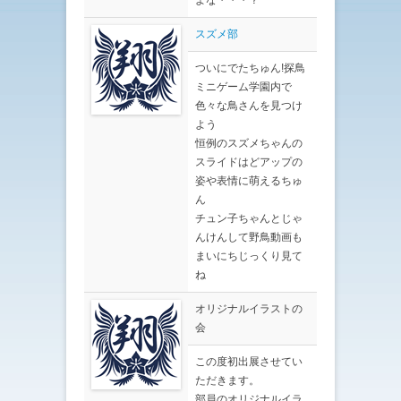
スズメ部
ついにでたちゅん!探鳥
ミニゲーム学園内で
色々な鳥さんを見つけ
よう
恒例のスズメちゃんの
スライドはどアップの
姿や表情に萌えるちゅ
ん
チュン子ちゃんとじゃ
んけんして野鳥動画も
まいにちじっくり見て
ね
オリジナルイラストの
会
この度初出展させてい
ただきます。
部員のオリジナルイラ