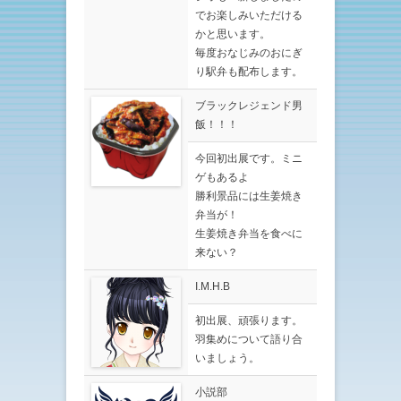
でお楽しみいただける
かと思います。
毎度おなじみのおにぎ
り駅弁も配布します。
ブラックレジェンド男
飯！！！
今回初出展です。ミニ
ゲもあるよ
勝利景品には生姜焼き
弁当が！
生姜焼き弁当を食べに
来ない？
I.M.H.B
初出展、頑張ります。
羽集めについて語り合
いましょう。
小説部