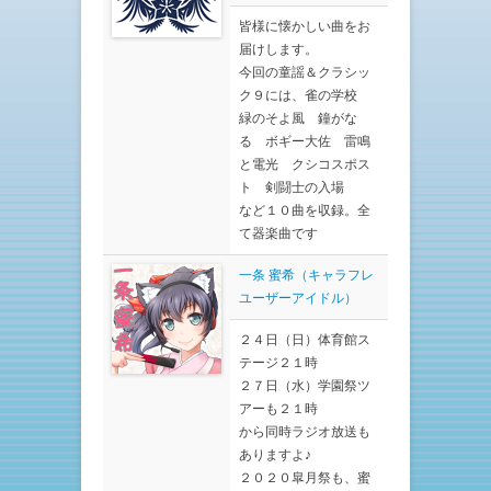
皆様に懐かしい曲をお
届けします。
今回の童謡＆クラシッ
ク９には、雀の学校
緑のそよ風 鐘がな
る ボギー大佐 雷鳴
と電光 クシコスポス
ト 剣闘士の入場
など１０曲を収録。全
て器楽曲です
一条 蜜希（キャラフレ
ユーザーアイドル）
２４日（日）体育館ス
テージ２１時
２７日（水）学園祭ツ
アーも２１時
から同時ラジオ放送も
ありますよ♪
２０２０皐月祭も、蜜