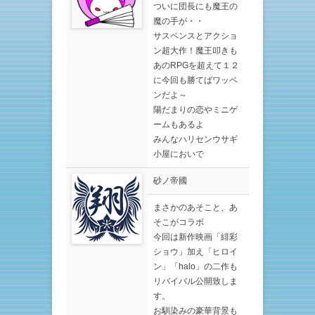
ついに団長にも魔王の
魔の手が・・
サスペンスとアクショ
ン超大作！魔王叩きも
あのRPGを超えて１２
に今回も勝てばワッペ
ンだよ～
陽だまりの恋やミニゲ
ームもあるよ
みんなハリセンウサギ
小屋においで
砂ノ帝國
まさかのあそこと、あ
そこがコラボ
今回は新作映画「緋彩
ショウ」加え「ヒロイ
ン」「halo」の二作も
リバイバル公開致しま
す。
お馴染みの豪華背景も