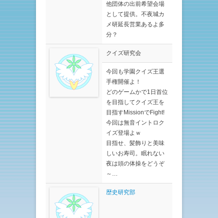
他団体の出前希望会場
として提供。不夜城カ
メ研延長営業あるよ多
分？
クイズ研究会
今回も学園クイズ王選
手権開催よ！
どのゲームかで1日首位
を目指してクイズ王を
目指すMissionでFight!
今回は無音イントロク
イズ登場よｗ
目指せ、髪飾りと美味
しいお寿司。眠れない
夜は頭の体操をどうぞ
～…
歴史研究部