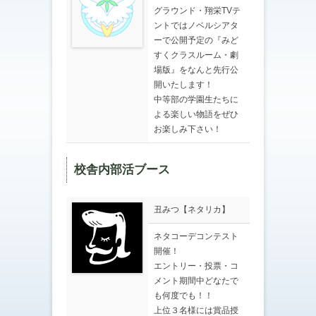
グラウンド・翔栄TVテ
ントではノベルシアタ
ーで公開予定の『みど
すくクラスルーム・劇
場版』をなんと先行公
開いたします！
中等部の学園生たちに
よる楽しい物語をぜひ
お楽しみ下さい！
校舎内部活ブース
丑みつ【ネタリカ】
ネタコーデコンテスト
開催！
エントリー・投票・コ
メント期間中どなたで
も何度でも！！
上位３名様には賞品授