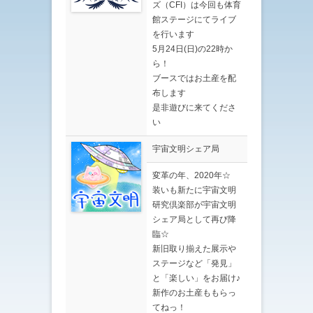
ズ（CFI）は今回も体育
館ステージにてライブ
を行います
5月24日(日)の22時か
ら！
ブースではお土産を配
布します
是非遊びに来てくださ
い
宇宙文明シェア局
変革の年、2020年☆
装いも新たに宇宙文明
研究倶楽部が宇宙文明
シェア局として再び降
臨☆
新旧取り揃えた展示や
ステージなど「発見」
と「楽しい」をお届け♪
新作のお土産ももらっ
てねっ！