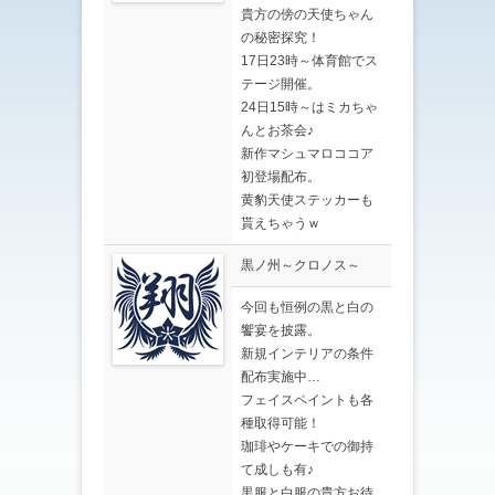
貴方の傍の天使ちゃん
の秘密探究！
17日23時～体育館でス
テージ開催。
24日15時～はミカちゃ
んとお茶会♪
新作マシュマロココア
初登場配布。
黄豹天使ステッカーも
貰えちゃうｗ
黒ノ州～クロノス～
今回も恒例の黒と白の
饗宴を披露。
新規インテリアの条件
配布実施中…
フェイスペイントも各
種取得可能！
珈琲やケーキでの御持
て成しも有♪
黒服と白服の貴方お待