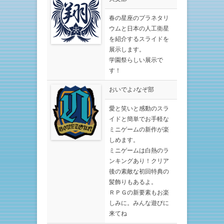
春の星座のプラネタリ
ウムと日本の人工衛星
を紹介するスライドを
展示します。
学園祭らしい展示で
す！
おいでよ♪なぞ部
愛と笑いと感動のスラ
イドと簡単でお手軽な
ミニゲームの新作が楽
しめます。
ミニゲームは白熱のラ
ンキングあり！クリア
後の素敵な初回特典の
髪飾りもあるよ。
ＲＰＧの新要素もお楽
しみに。みんな遊びに
来てね