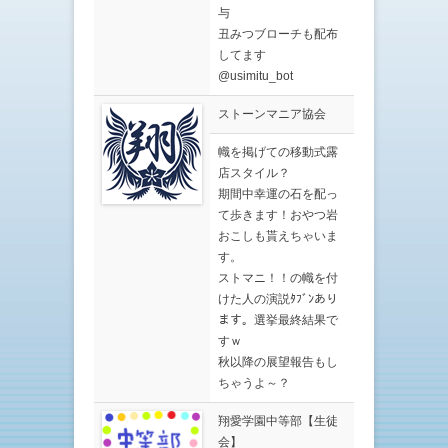
与
丑みつブローチも配布
してます
@usimitu_bot
ストーンマニア協会
幟を掲げての移動式露
店スタイル？
期間中幸運の石を配っ
て歩きます！おやつ岩
おこしも貰えちゃいま
す。
ストマニ！！の幟を付
けた人の演説ﾀﾌﾞﾝあり
ます。選挙最終結果で
すｗ
秋以降の展望報告もし
ちゃうよ～？
翔愛学園中等部【生徒
会】