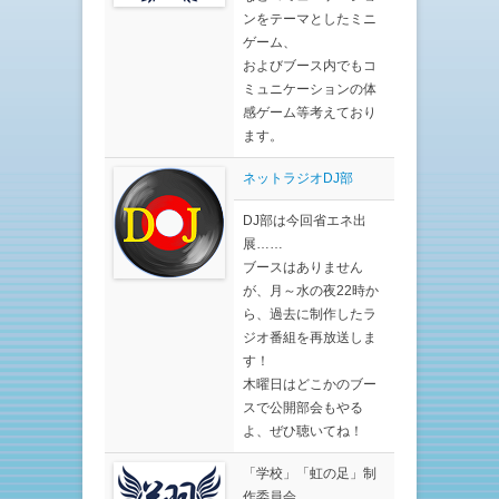
ンをテーマとしたミニ
ゲーム、
およびブース内でもコ
ミュニケーションの体
感ゲーム等考えており
ます。
ネットラジオDJ部
DJ部は今回省エネ出
展……
ブースはありません
が、月～水の夜22時か
ら、過去に制作したラ
ジオ番組を再放送しま
す！
木曜日はどこかのブー
スで公開部会もやる
よ、ぜひ聴いてね！
「学校」「虹の足」制
作委員会