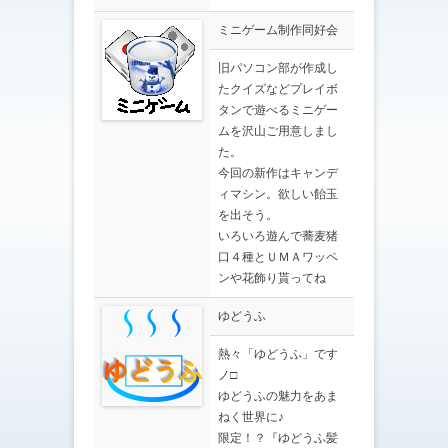
ミニゲーム制作同好会
旧パソコン部が作成し
たクイズなどプレイボ
タンで遊べるミニゲー
ムを沢山ご用意しまし
た。
今回の新作はキャンデ
ィマシン。欲しい飴玉
を出そう。
いろいろ遊んで蕎麦猪
口４種とＵＭＡワッペ
ンや花飾り貰ってね
ゆどうふ
熱々「ゆどうふ」です
ノ□
ゆどうふの魅力をあま
ねく世界に♪
限定！？『ゆどうふ髪