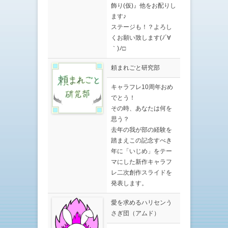
飾り(仮)』他をお配りし
ます♪
ステージも！？よろし
くお願い致します(ﾉ´∀
｀)ﾉ□
頼まれごと研究部
キャラフレ10周年おめ
でとう！
その時、あなたは何を
思う？
去年の我が部の経験を
踏まえこの記念すべき
年に「いじめ」をテー
マにした新作キャラフ
レ二次創作スライドを
発表します。
愛を求めるハリセンう
さぎ団（アムド）