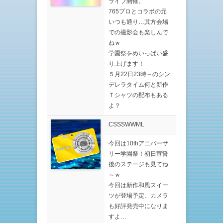
ライブ開催。
765プロとコラボの元
いつも通り…其方会場
での撮影会も楽しんで
ねｗ
学園祭をめいっぱい盛
り上げます！
５月22日23時～のシン
デレラタイム何と新作
Ｔシャツの配布もある
よ？
CSSSWWML
今回は10thアニバーサ
リー学園祭！初日宣誓
後のステージも見てね
～ｗ
今回は新作和風スイー
ツが登場予定、カメラ
も好評発売中になりま
すよ…