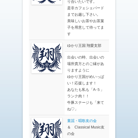
り合いたいです。
是非カフェシェパード
までお越し下さい。
美味しいお茶やお茶菓
子を用意して待ってま
す
ゆかり王国 翔愛支部
出会いの時、出会いの
場所貴方とのご縁があ
りますように
ゆかり王国がめいっぱ
い！応援します！
あなたも私も「A-５」
ランク肉！！
牛豚ステージも「来て
ね♡」
童謡・唱歌友の会
＆ Classical Music友
の会