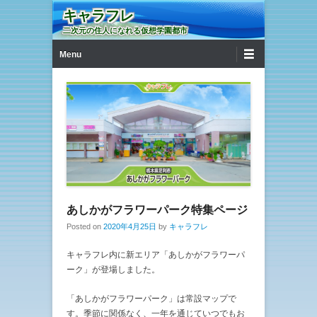
キャラフレ
二次元の住人になれる仮想学園都市
第1メニュー
コンテンツへ移動
Menu
あしかがフラワーパーク特集ページ
Posted on
2020年4月25日
by
キャラフレ
キャラフレ内に新エリア「あしかがフラワーパ
ーク」が登場しました。
「あしかがフラワーパーク」は常設マップで
す。季節に関係なく、一年を通じていつでもお