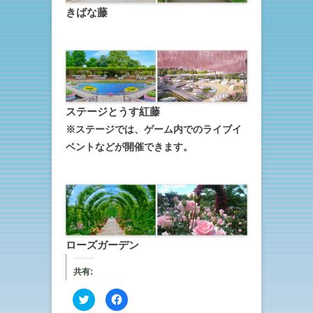
きばな藤
ステージとうす紅藤
※ステージでは、ゲーム内でのライブイ
ベントなどが開催できます。
ローズガーデン
共有:
ク
F
リ
a