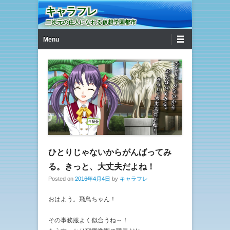
キャラフレ
二次元の住人になれる仮想学園都市
第1メニュー
コンテンツへ移動
Menu
ひとりじゃないからがんばってみ
る。きっと、大丈夫だよね！
Posted on
2016年4月4日
by
キャラフレ
おはよう。飛鳥ちゃん！
その事務服よく似合うね～！