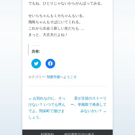
でもね、ひとりじゃないからがんばってみる。
せいらちゃんもミカちゃんもいる。
飛鳥ちゃんもそばにいてくれる。
これから出会う新しい友だちも…。
きっと、大丈夫だよね！
共有:
ク
F
リ
a
ッ
c
ク
e
し
b
カテゴリー:
翔愛学園へようこそ
て
o
T
o
w
k
i
で
t
共
投稿ナビゲーション
←
お別れなのに、そっ
t
有
君が主役のストーリ
e
す
けない？ いつでも呼ん
ー。学園祭で発表して
r
る
で
に
でよ。翔栄町で遊びま
みないかい？
→
共
は
有
ク
しょう。
(
リ
新
ッ
し
ク
い
し
ウ
て
利用規約
特定商取引法の表示