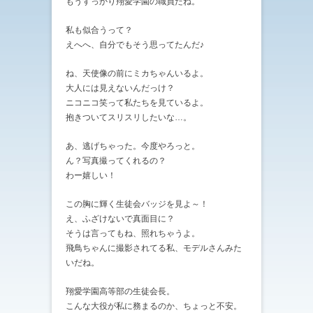
もうすっかり翔愛学園の職員だね。
私も似合うって？
えへへ、自分でもそう思ってたんだ♪
ね、天使像の前にミカちゃんいるよ。
大人には見えないんだっけ？
ニコニコ笑って私たちを見ているよ。
抱きついてスリスリしたいな…。
あ、逃げちゃった。今度やろっと。
ん？写真撮ってくれるの？
わー嬉しい！
この胸に輝く生徒会バッジを見よ～！
え、ふざけないで真面目に？
そうは言ってもね、照れちゃうよ。
飛鳥ちゃんに撮影されてる私、モデルさんみた
いだね。
翔愛学園高等部の生徒会長。
こんな大役が私に務まるのか、ちょっと不安。