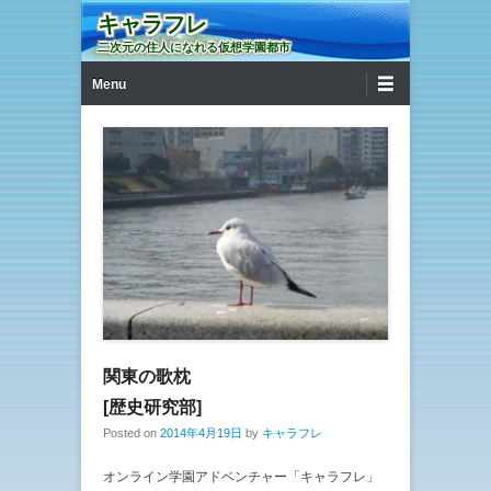
キャラフレ
二次元の住人になれる仮想学園都市
第1メニュー
コンテンツへ移動
Menu
関東の歌枕
[歴史研究部]
Posted on
2014年4月19日
by
キャラフレ
オンライン学園アドベンチャー「キャラフレ」