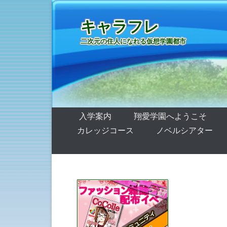
キャラフレ
二次元の住人になれる仮想学園都市
第1メニュー
コンテンツへ移動
入学案内
翔愛学園へようこそ
カレッジコース
ノベルシアター