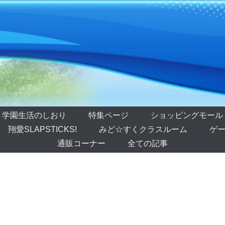
学園生活のしおり
特集ページ
ショッピングモール
翔愛SLAPSTICKS!
みど☆すくクラスルーム
ゲー
通販コーナー
全ての記事