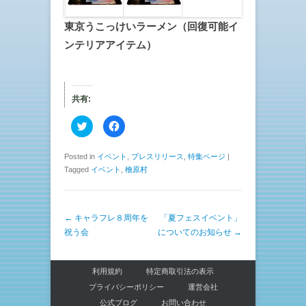
東京うこっけいラーメン（回復可能イ
ンテリアアイテム）
共有:
ク
F
リ
a
ッ
c
ク
e
し
b
Posted in
イベント
,
プレスリリース
,
特集ページ
|
て
o
Tagged
イベント
,
檜原村
T
o
w
k
i
で
t
共
t
有
e
す
投稿ナビゲーション
←
キャラフレ８周年を
「夏フェスイベント」
r
る
で
に
祝う会
についてのお知らせ
→
共
は
有
ク
(
リ
新
ッ
し
ク
利用規約
特定商取引法の表示
い
し
ウ
て
プライバシーポリシー
運営会社
ィ
く
ン
公式ブログ
だ
お問い合わせ