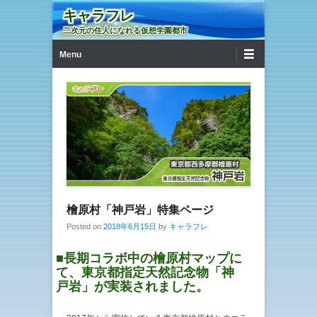
キャラフレ
二次元の住人になれる仮想学園都市
第1メニュー
コンテンツへ移動
Menu
檜原村「神戸岩」特集ページ
Posted on
2018年6月15日
by
キャラフレ
■長期コラボ中の檜原村マップに
て、東京都指定天然記念物「神
戸岩」が実装されました。