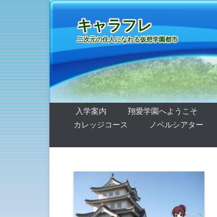
キャラフレ
二次元の住人になれる仮想学園都市
第1メニュー
コンテンツへ移動
入学案内
翔愛学園へようこそ
カレッジコース
ノベルシアター