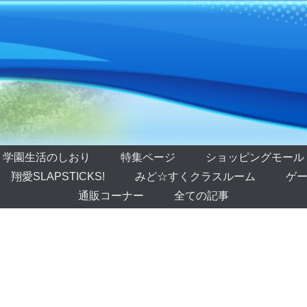
学園生活のしおり
特集ページ
ショッピングモール
翔愛SLAPSTICKS!
みど☆すくクラスルーム
ゲー
通販コーナー
全ての記事