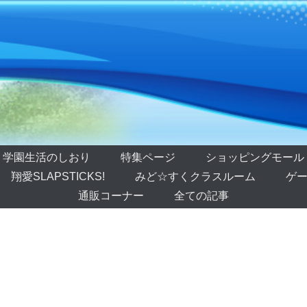
学園生活のしおり
特集ページ
ショッピングモール
翔愛SLAPSTICKS!
みど☆すくクラスルーム
ゲー
通販コーナー
全ての記事