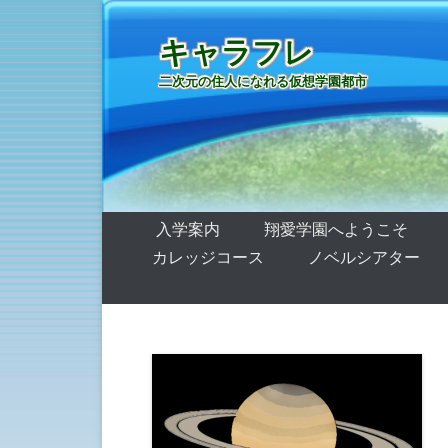
キャラフレ
二次元の住人になれる仮想学園都市
第1メニュー
コンテンツへ移動
入学案内
翔愛学園へようこそ
カレッジコース
ノベルシアター