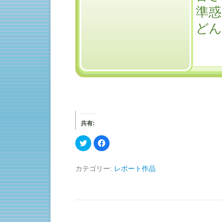
共有:
ク
F
リ
a
ッ
c
ク
e
し
b
カテゴリー:
レポート作品
て
o
T
o
w
k
i
で
t
共
t
有
e
す
r
る
で
に