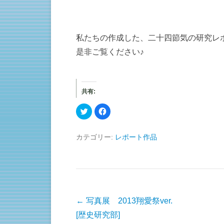
私たちの作成した、二十四節気の研究レ
是非ご覧ください♪
共有:
ク
F
リ
a
ッ
c
ク
e
し
b
カテゴリー:
レポート作品
て
o
T
o
w
k
i
で
t
共
t
有
e
す
r
る
で
に
共
は
有
ク
投稿ナビゲーション
←
写真展 2013翔愛祭ver.
(
リ
新
ッ
[歴史研究部]
し
ク
い
し