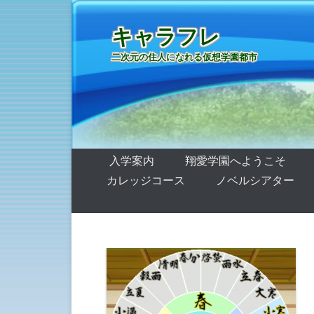
キャラフレ
二次元の住人になれる仮想学園都市
第1メニュー
コンテンツへ移動
入学案内
翔愛学園へようこそ
カレッジコース
ノベルシアター