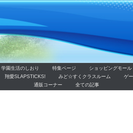
学園生活のしおり
特集ページ
ショッピングモール
翔愛SLAPSTICKS!
みど☆すくクラスルーム
ゲー
通販コーナー
全ての記事